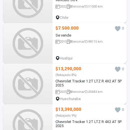
2022
Bencina
11500 km
Chile
$7.500.000
0
Se vende
2015
Bencina
98115 km
Hualqui
$13,290,000
0
(Rebajado 8%)
Chevrolet Tracker 1.2T LTZ R 4X2 AT 5P
2025
2025
Bencina
35683 km
Huechuraba
$13,390,000
0
(Rebajado 9%)
Chevrolet Tracker 1.2T LTZ R 4X2 AT 5P
2025