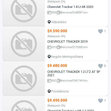
(Rebajado 5%)
Chevrolet Tracker 1.8 Lt Mt 2020
2020
Bencina
48087 km
Valparaíso
$9.590.000
1
(Rebajado 4%)
CHEVROLET TRACKER 2019
2019
Bencina
75000 km
Región Metropolitana
$9.480.000
0
CHEVROLET TRACKER 1.2 LTZ AT 5P
2021
2021
Bencina
81740 km
Providencia
$9.490.000
7
(Rebajado 5%)
Chevrolet Tracker Ls Mt 1.2 2022