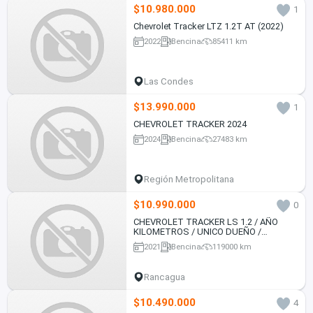
$10.980.000
1
Chevrolet Tracker LTZ 1.2T AT (2022)
2022
Bencina
85411 km
Las Condes
$13.990.000
1
CHEVROLET TRACKER 2024
2024
Bencina
27483 km
Región Metropolitana
$10.990.000
0
CHEVROLET TRACKER LS 1.2 / AÑO
KILOMETROS / UNICO DUEÑO /
EXCELENTE ESTADO
2021
Bencina
119000 km
Rancagua
$10.490.000
4