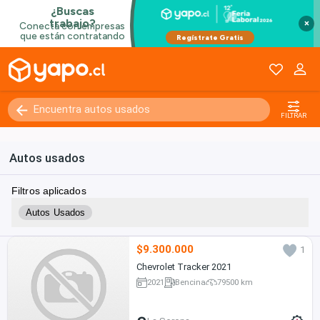
×
FILTRAR
Autos usados
Filtros aplicados
Autos Usados
$9.300.000
1
Chevrolet Tracker 2021
2021
Bencina
79500 km