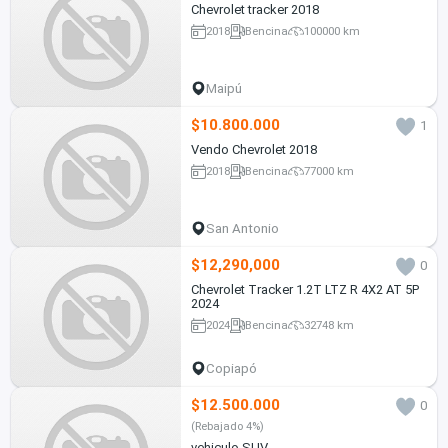
Chevrolet tracker 2018
2018
Bencina
100000 km
Maipú
$10.800.000
1
Vendo Chevrolet 2018
2018
Bencina
77000 km
San Antonio
$12,290,000
0
Chevrolet Tracker 1.2T LTZ R 4X2 AT 5P
2024
2024
Bencina
32748 km
Copiapó
$12.500.000
0
(Rebajado 4%)
vehiculo SUV