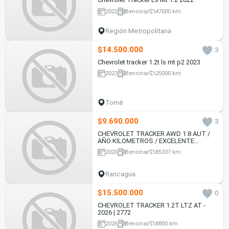
2022
Bencina
47000 km
Región Metropolitana
$14.500.000
3
Chevrolet tracker 1.2t ls mt p2 2023
2023
Bencina
25000 km
Tomé
$9.690.000
3
CHEVROLET TRACKER AWD 1.8 AUT /
AÑO KILOMETROS / EXCELENTE
ESTADO
2020
Bencina
85337 km
Rancagua
$15.500.000
0
CHEVROLET TRACKER 1.2T LTZ AT -
2026 | 2772
2026
Bencina
8800 km