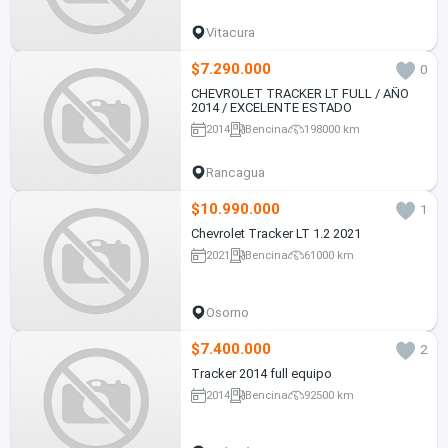
Vitacura
$7.290.000
0
CHEVROLET TRACKER LT FULL / AÑO
2014 / EXCELENTE ESTADO
2014
Bencina
198000 km
Rancagua
$10.990.000
1
Chevrolet Tracker LT 1.2 2021
2021
Bencina
61000 km
Osorno
$7.400.000
2
Tracker 2014 full equipo
2014
Bencina
92500 km