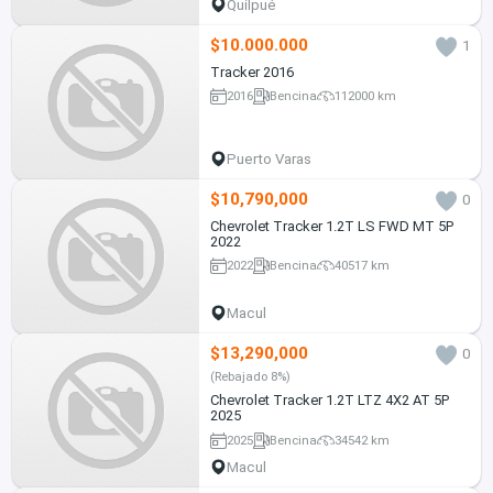
Quilpué
$10.000.000
1
Tracker 2016
2016
Bencina
112000 km
Puerto Varas
$10,790,000
0
Chevrolet Tracker 1.2T LS FWD MT 5P
2022
2022
Bencina
40517 km
Macul
$13,290,000
0
(Rebajado 8%)
Chevrolet Tracker 1.2T LTZ 4X2 AT 5P
2025
2025
Bencina
34542 km
Macul