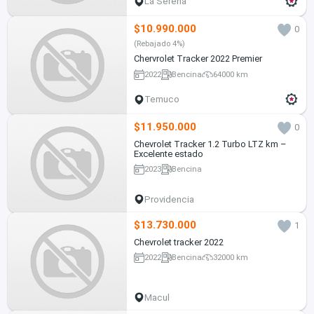
La Serena
$10.990.000
0
(Rebajado 4%)
Chervrolet Tracker 2022 Premier
2022
Bencina
64000 km
Temuco
$11.950.000
0
Chevrolet Tracker 1.2 Turbo LTZ km –
Excelente estado
2023
Bencina
Providencia
$13.730.000
1
Chevrolet tracker 2022
2022
Bencina
32000 km
Macul