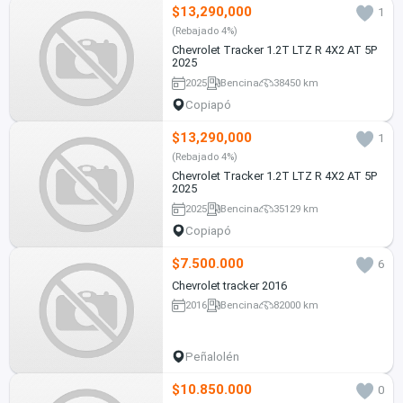
$13,290,000
1
(Rebajado 4%)
Chevrolet Tracker 1.2T LTZ R 4X2 AT 5P
2025
2025
Bencina
38450 km
Copiapó
$13,290,000
1
(Rebajado 4%)
Chevrolet Tracker 1.2T LTZ R 4X2 AT 5P
2025
2025
Bencina
35129 km
Copiapó
$7.500.000
6
Chevrolet tracker 2016
2016
Bencina
82000 km
Peñalolén
$10.850.000
0