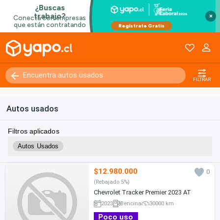
×
FILTRAR
Autos usados
Filtros aplicados
Autos Usados
$12.980.000
0
(Rebajado 5%)
Chevrolet Tracker Premier 2023 AT
2023
Bencina
30000 km
Poco uso