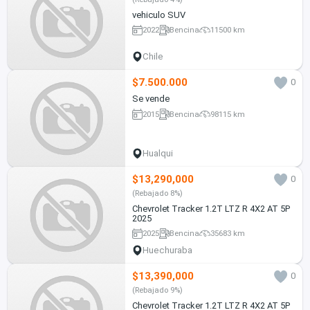
vehiculo SUV
2022
Bencina
11500 km
Chile
$7.500.000
0
Se vende
2015
Bencina
98115 km
Hualqui
$13,290,000
0
(Rebajado 8%)
Chevrolet Tracker 1.2T LTZ R 4X2 AT 5P
2025
2025
Bencina
35683 km
Huechuraba
$13,390,000
0
(Rebajado 9%)
Chevrolet Tracker 1.2T LTZ R 4X2 AT 5P