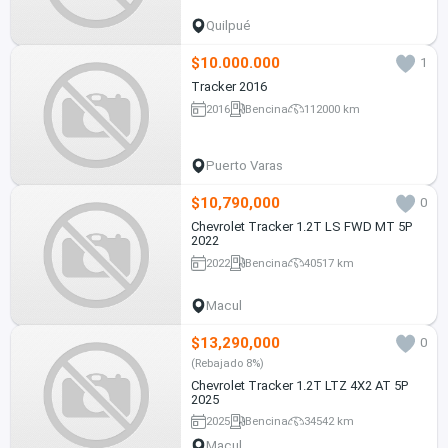
Quilpué
$10.000.000
1
Tracker 2016
2016
Bencina
112000 km
Puerto Varas
$10,790,000
0
Chevrolet Tracker 1.2T LS FWD MT 5P
2022
2022
Bencina
40517 km
Macul
$13,290,000
0
(Rebajado 8%)
Chevrolet Tracker 1.2T LTZ 4X2 AT 5P
2025
2025
Bencina
34542 km
Macul