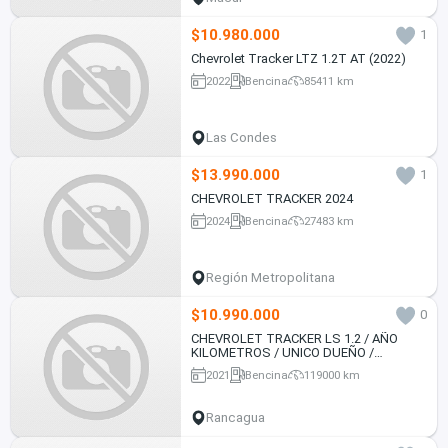
$10.980.000
1
Chevrolet Tracker LTZ 1.2T AT (2022)
2022
Bencina
85411 km
Las Condes
$13.990.000
1
CHEVROLET TRACKER 2024
2024
Bencina
27483 km
Región Metropolitana
$10.990.000
0
CHEVROLET TRACKER LS 1.2 / AÑO
KILOMETROS / UNICO DUEÑO /
EXCELENTE ESTADO
2021
Bencina
119000 km
Rancagua