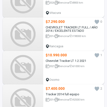
2026
Bencina
8800 km
Vitacura
$7.290.000
0
CHEVROLET TRACKER LT FULL / AÑO
2014 / EXCELENTE ESTADO
2014
Bencina
198000 km
Rancagua
$10.990.000
1
Chevrolet Tracker LT 1.2 2021
2021
Bencina
61000 km
Osorno
$7.400.000
2
Tracker 2014 full equipo
2014
Bencina
92500 km