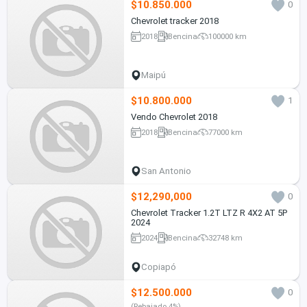
$10.850.000
0
Chevrolet tracker 2018
2018
Bencina
100000 km
Maipú
$10.800.000
1
Vendo Chevrolet 2018
2018
Bencina
77000 km
San Antonio
$12,290,000
0
Chevrolet Tracker 1.2T LTZ R 4X2 AT 5P
2024
2024
Bencina
32748 km
Copiapó
$12.500.000
0
(Rebajado 4%)