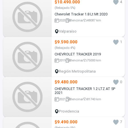
$10.490.000
4
(Rebajado 5%)
Chevrolet Tracker 1.8 Lt Mt 2020
2020
Bencina
48087 km
Valparaíso
$9.590.000
1
(Rebajado 4%)
CHEVROLET TRACKER 2019
2019
Bencina
75000 km
Región Metropolitana
$9.480.000
0
CHEVROLET TRACKER 1.2 LTZ AT 5P
2021
2021
Bencina
81740 km
Providencia
$9.490.000
7
(Rebajado 5%)