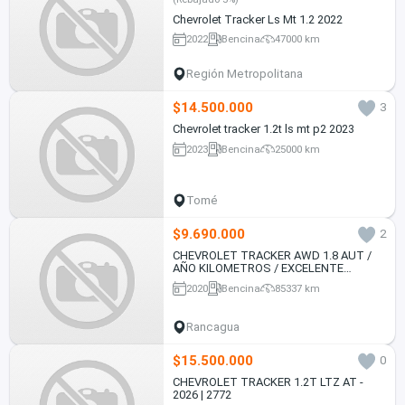
Chevrolet Tracker Ls Mt 1.2 2022
2022
Bencina
47000 km
Región Metropolitana
$14.500.000
3
Chevrolet tracker 1.2t ls mt p2 2023
2023
Bencina
25000 km
Tomé
$9.690.000
2
CHEVROLET TRACKER AWD 1.8 AUT /
AÑO KILOMETROS / EXCELENTE
ESTADO
2020
Bencina
85337 km
Rancagua
$15.500.000
0
CHEVROLET TRACKER 1.2T LTZ AT -
2026 | 2772