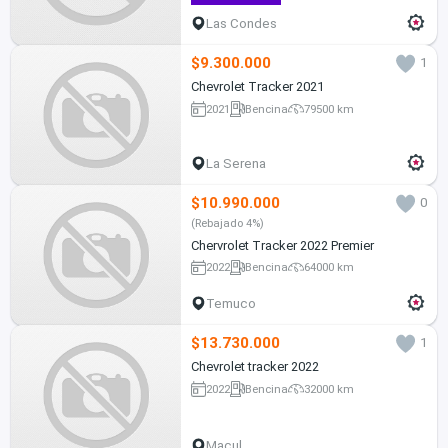
Las Condes
$9.300.000
1
Chevrolet Tracker 2021
2021
Bencina
79500 km
La Serena
$10.990.000
0
(Rebajado 4%)
Chervrolet Tracker 2022 Premier
2022
Bencina
64000 km
Temuco
$13.730.000
1
Chevrolet tracker 2022
2022
Bencina
32000 km
Macul