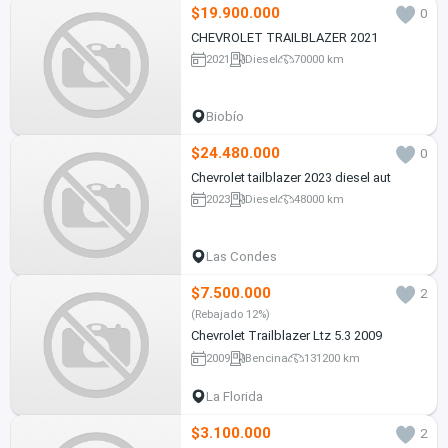
$19.900.000
0
CHEVROLET TRAILBLAZER 2021
2021
Diesel
70000 km
Biobío
$24.480.000
0
Chevrolet tailblazer 2023 diesel aut
2023
Diesel
48000 km
Las Condes
$7.500.000
2
(Rebajado 12%)
Chevrolet Trailblazer Ltz 5.3 2009
2009
Bencina
131200 km
La Florida
$3.100.000
2