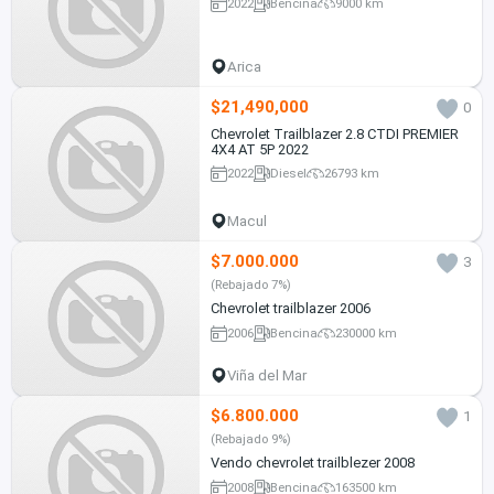
2022
Bencina
9000 km
Arica
$21,490,000
0
Chevrolet Trailblazer 2.8 CTDI PREMIER
4X4 AT 5P 2022
2022
Diesel
26793 km
Macul
$7.000.000
3
(Rebajado 7%)
Chevrolet trailblazer 2006
2006
Bencina
230000 km
Viña del Mar
$6.800.000
1
(Rebajado 9%)
Vendo chevrolet trailblezer 2008
2008
Bencina
163500 km