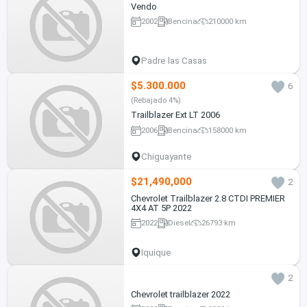
Vendo
2002
Bencina
210000 km
Padre las Casas
$5.300.000
6
(Rebajado 4%)
Trailblazer Ext LT 2006
2006
Bencina
158000 km
Chiguayante
$21,490,000
2
Chevrolet Trailblazer 2.8 CTDI PREMIER
4X4 AT 5P 2022
2022
Diesel
26793 km
Iquique
2
Chevrolet trailblazer 2022