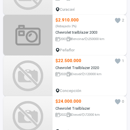
Curacaví
$2.910.000
2
(Rebajado 3%)
Chevrolet trailblazer 2003
2003
Bencina
250000 km
Peñaflor
$22.500.000
1
Chevrolet Trailblazer 2020
2020
Diesel
120000 km
Concepción
$24.000.000
0
Chevrolet Trailblazer
2022
Diesel
72000 km