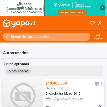
×
FILTRAR
Autos usados
Filtros aplicados
Autos Usados
$13.900.000
1
(Rebajado 4%)
Chevrolet trailblazer 2019
2019
Diesel
149000 km