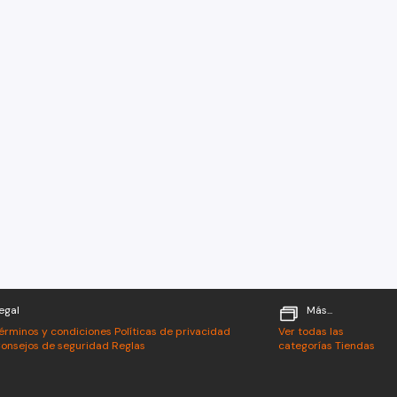
egal
Más...
érminos y condiciones
Políticas de privacidad
Ver todas las
onsejos de seguridad
Reglas
categorías
Tiendas