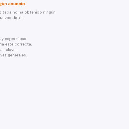
gún anuncio.
citada no ha obtenido ningún
nuevos datos
y especificas
ía este correcta.
as claves.
ves generales.