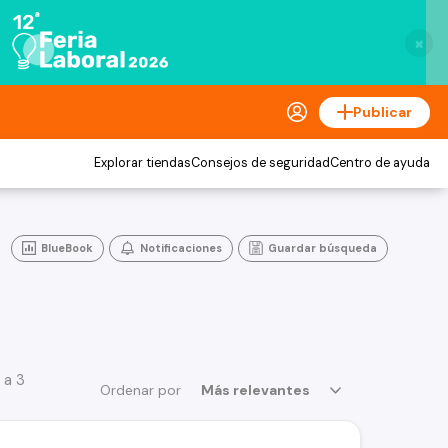
×
Publicar
Explorar tiendas
Consejos de seguridad
Centro de ayuda
BlueBook
Notificaciones
Guardar búsqueda
 a 3
Ordenar por
Más relevantes