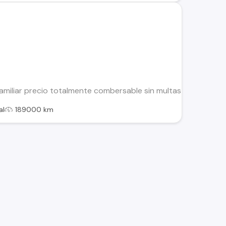
miliar precio totalmente combersable sin multas ni deudas
al
189000 km