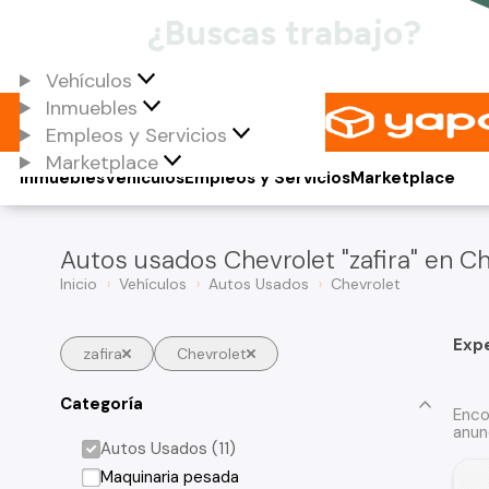
Vehículos
Inmuebles
Empleos y Servicios
Marketplace
Inmuebles
Vehículos
Empleos y Servicios
Marketplace
Autos usados Chevrolet "zafira" en Ch
Inicio
Vehículos
Autos Usados
Chevrolet
Exp
zafira
Chevrolet
Categoría
Enco
anun
Autos Usados (11)
Maquinaria pesada