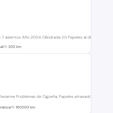
 7 asientos Año 2004 Cilindrada 2.0 Papeles al día y sin multa
al
200 km
 Desarme Problemas de Cigüeña, Papeles atrasados. Se acepta
mática
180000 km