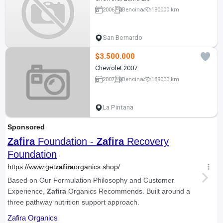
2006
Bencina
180000 km
San Bernardo
$3.500.000
Chevrolet 2007
2007
Bencina
189000 km
La Pintana