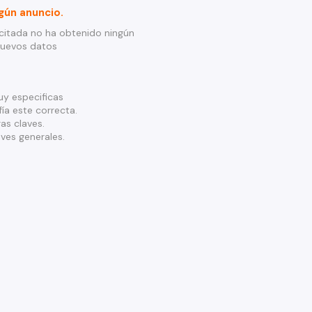
gún anuncio.
citada no ha obtenido ningún
nuevos datos
y especificas
ía este correcta.
as claves.
ves generales.