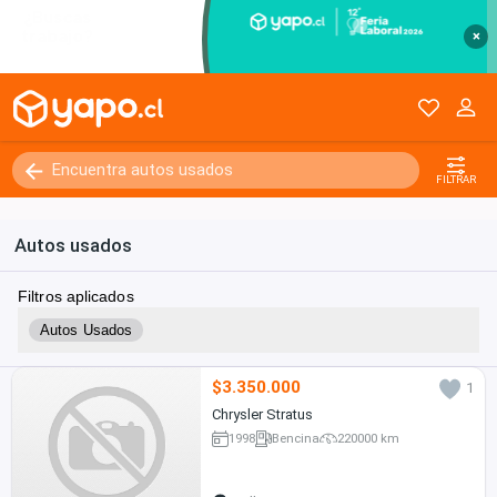
×
FILTRAR
Autos usados
Filtros aplicados
Autos Usados
$3.350.000
1
Chrysler Stratus
1998
Bencina
220000 km