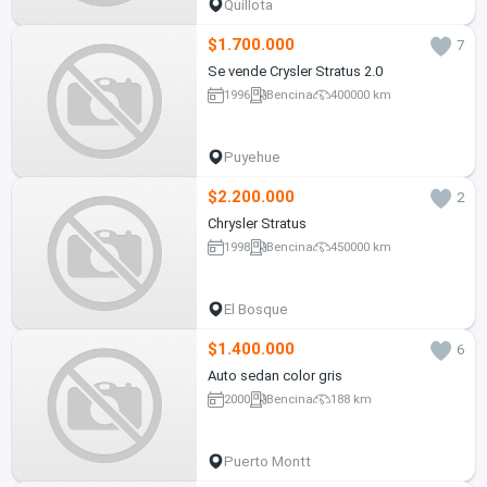
Quillota
$1.700.000
7
Se vende Crysler Stratus 2.0
1996
Bencina
400000 km
Puyehue
$2.200.000
2
Chrysler Stratus
1998
Bencina
450000 km
El Bosque
$1.400.000
6
Auto sedan color gris
2000
Bencina
188 km
Puerto Montt