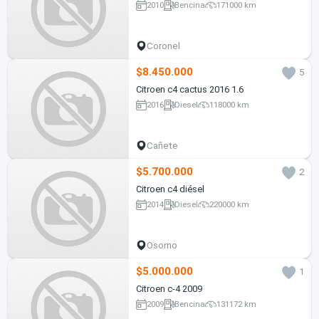
2010
Bencina
171000 km
Coronel
$8.450.000
5
Citroen c4 cactus 2016 1.6
2016
Diesel
118000 km
Cañete
$5.700.000
2
Citroen c4 diésel
2014
Diesel
220000 km
Osorno
$5.000.000
1
Citroen c-4 2009
2009
Bencina
131172 km