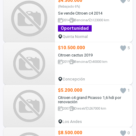
$4.500.000
0
(Rebajado 6%)
Se vende Citroen c4 2014
2014
Bencina
123000 km
Oportunidad
Quinta Normal
$10.500.000
5
Citroen cactus 2019
2019
Bencina
40000 km
Concepción
$5.200.000
1
Citroen c4 grand Picasso 1,6 hdi por
renovación
2007
Diesel
267000 km
Los Andes
$8.500.000
0