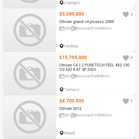
Copiapó
$5.500.000
3
Citroen grand c4 picasso 2009
2009
Bencina
156000 km
Valdivia
$15,790,000
0
Citroen C4 1.2 PURETECH FEEL 4X2 130
SS EAT8 AT 5P 2023
2023
Bencina
64898 km
Temuco
$4.700.000
5
Citroen 2012
2012
Bencina
135000 km
Maipú