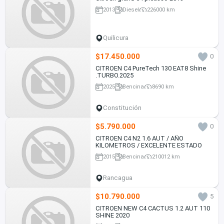
2013
Diesel
226000 km
Quilicura
$17.450.000
0
CITROEN C4 PureTech 130 EAT8 Shine
.TURBO.2025
2025
Bencina
8690 km
Constitución
$5.790.000
0
CITROEN C4 N2 1.6 AUT / AÑO
KILOMETROS / EXCELENTE ESTADO
2015
Bencina
210012 km
Rancagua
$10.790.000
5
CITROEN NEW C4 CACTUS 1.2 AUT 110
SHINE 2020