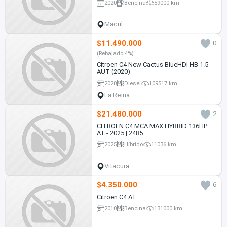
2020
Bencina
59000 km
Macul
$11.490.000
0
(Rebajado 4%)
Citroen C4 New Cactus BlueHDI HB 1.5
AUT (2020)
2020
Diesel
109517 km
La Reina
$21.480.000
2
CITROEN C4 MCA MAX HYBRID 136HP
AT - 2025 | 2485
2025
Híbrido
11036 km
Vitacura
$4.350.000
6
Citroen C4 AT
2010
Bencina
131000 km