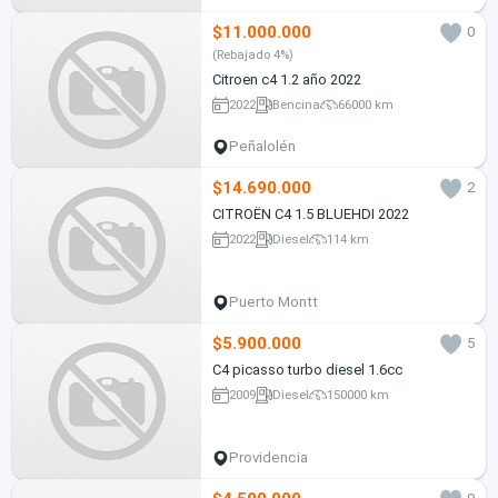
$11.000.000
0
(Rebajado 4%)
Citroen c4 1.2 año 2022
2022
Bencina
66000 km
Peñalolén
$14.690.000
2
CITROËN C4 1.5 BLUEHDI 2022
2022
Diesel
114 km
Puerto Montt
$5.900.000
5
C4 picasso turbo diesel 1.6cc
2009
Diesel
150000 km
Providencia