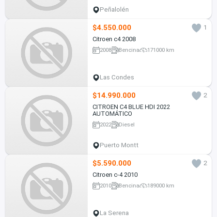
Peñalolén
$4.550.000
1
Citroen c4 2008
2008
Bencina
171000 km
Las Condes
$14.990.000
2
CITROEN C4 BLUE HDI 2022
AUTOMÁTICO
2022
Diesel
Puerto Montt
$5.590.000
2
Citroen c-4 2010
2010
Bencina
189000 km
La Serena