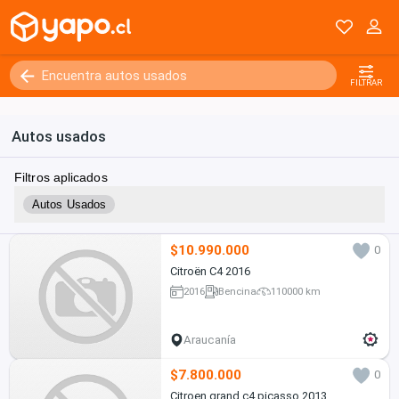
FILTRAR
Autos usados
Filtros aplicados
Autos Usados
$10.990.000
0
Citroën C4 2016
2016
Bencina
110000 km
Araucanía
$7.800.000
0
Citroen grand c4 picasso 2013