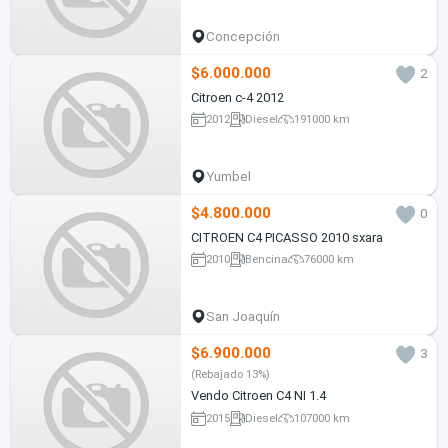
Concepción
$6.000.000
2
Citroen c-4 2012
2012
Diesel
191000 km
Yumbel
$4.800.000
0
CITROEN C4 PICASSO 2010 sxara
2010
Bencina
76000 km
San Joaquín
$6.900.000
3
(Rebajado 13%)
Vendo Citroen C4 NI 1.4
2015
Diesel
107000 km