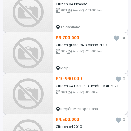
Citroen C4 Picasso
2011
Diesel
121000 km
Talcahuano
$3.700.000
14
Citroen grand c4 picasso 2007
2007
Diesel
239000 km
Maipú
$10.990.000
0
Citroen C4 Cactus Bluehdi 1.5 At 2021
2021
Diesel
85000 km
Región Metropolitana
$4.500.000
0
Citroen c4 2010