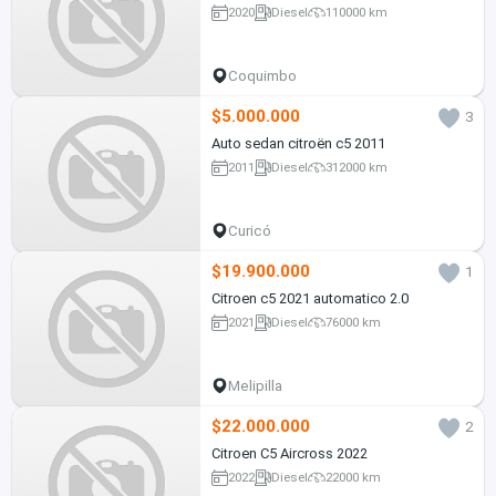
2020
Diesel
110000 km
Coquimbo
$5.000.000
3
Auto sedan citroën c5 2011
2011
Diesel
312000 km
Curicó
$19.900.000
1
Citroen c5 2021 automatico 2.0
2021
Diesel
76000 km
Melipilla
$22.000.000
2
Citroen C5 Aircross 2022
2022
Diesel
22000 km