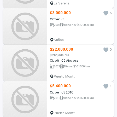
La Serena
$3.000.000
5
Citroen C5
2005
Bencina
270000 km
Ñuñoa
$22.000.000
0
(Rebajado 7%)
Citroën C5 Aircross
2022
Diesel
51500 km
Puerto Montt
$5.400.000
1
Citroen c5 2010
2010
Bencina
160000 km
Puerto Montt