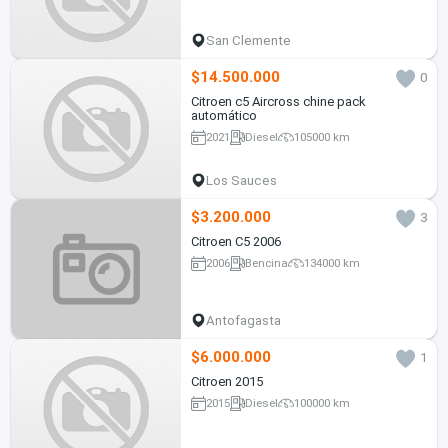
San Clemente
$14.500.000
0
Citroen c5 Aircross chine pack
automático
2021
Diesel
105000 km
Los Sauces
$3.200.000
3
Citroen C5 2006
2006
Bencina
134000 km
Antofagasta
$6.000.000
1
Citroen 2015
2015
Diesel
100000 km