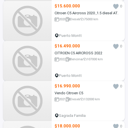
$15.600.000
0
Citroen C5 Aircross 2020 ,1.5 diesel AT.
2020
Diesel
75000 km
Puerto Montt
$16.490.000
0
CITROEN C5 AIRCROSS 2022
2022
Bencina
107000 km
Puerto Montt
$16.990.000
0
Vendo Citroen C5
2021
Diesel
132000 km
Sagrada Familia
$18.000.000
0