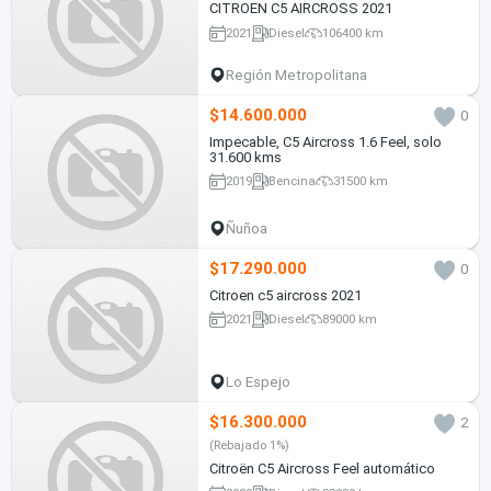
CITROEN C5 AIRCROSS 2021
2021
Diesel
106400 km
Región Metropolitana
$14.600.000
0
Impecable, C5 Aircross 1.6 Feel, solo
31.600 kms
2019
Bencina
31500 km
Ñuñoa
$17.290.000
0
Citroen c5 aircross 2021
2021
Diesel
89000 km
Lo Espejo
$16.300.000
2
(Rebajado 1%)
Citroën C5 Aircross Feel automático