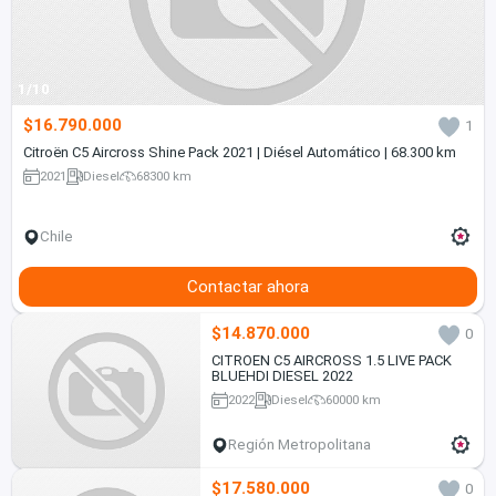
1/10
$16.790.000
1
Citroën C5 Aircross Shine Pack 2021 | Diésel Automático | 68.300 km
2021
Diesel
68300 km
Chile
Contactar ahora
$14.870.000
0
CITROEN C5 AIRCROSS 1.5 LIVE PACK
BLUEHDI DIESEL 2022
2022
Diesel
60000 km
Región Metropolitana
$17.580.000
0