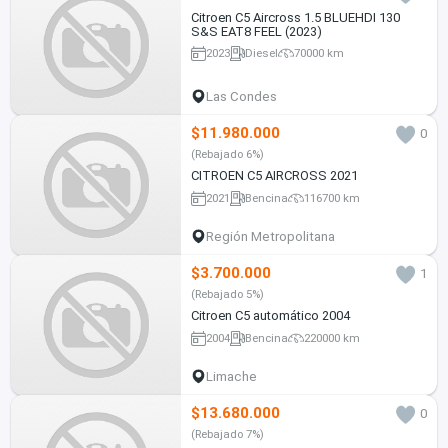
Citroen C5 Aircross 1.5 BLUEHDI 130
S&S EAT8 FEEL (2023)
2023
Diesel
70000 km
Las Condes
$11.980.000
0
(Rebajado 6%)
CITROEN C5 AIRCROSS 2021
2021
Bencina
116700 km
Región Metropolitana
$3.700.000
1
(Rebajado 5%)
Citroen C5 automático 2004
2004
Bencina
220000 km
Limache
$13.680.000
0
(Rebajado 7%)