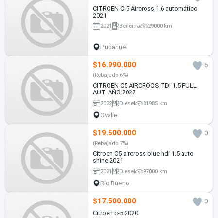
CITROEN C-5 Aircross 1.6 automático
2021
2021
Bencina
29000 km
Pudahuel
$16.990.000
6
(Rebajado 6%)
CITROEN C5 AIRCROOS TDI 1.5 FULL
AUT. AÑO 2022
2022
Diesel
81985 km
Ovalle
$19.500.000
0
(Rebajado 7%)
Citroen C5 aircross blue hdi 1.5 auto
shine 2021
2021
Diesel
97000 km
Río Bueno
$17.500.000
0
Citroen c-5 2020