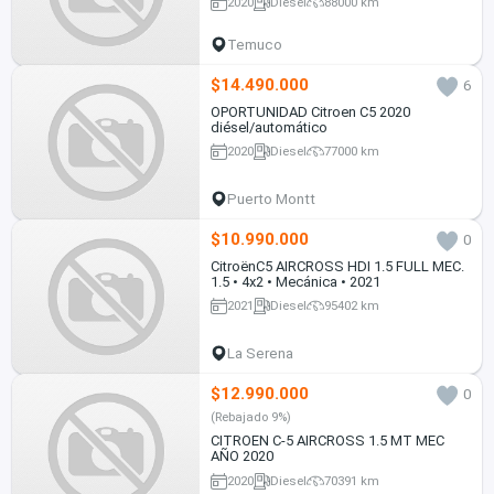
2020
Diesel
88000 km
Temuco
$14.490.000
6
OPORTUNIDAD Citroen C5 2020
diésel/automático
2020
Diesel
77000 km
Puerto Montt
$10.990.000
0
CitroënC5 AIRCROSS HDI 1.5 FULL MEC.
1.5 • 4x2 • Mecánica • 2021
2021
Diesel
95402 km
La Serena
$12.990.000
0
(Rebajado 9%)
CITROEN C-5 AIRCROSS 1.5 MT MEC
AÑO 2020
2020
Diesel
70391 km