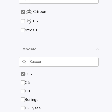
Citroen
DS
otros +
Modelo
DS3
C3
C4
Berlingo
C-Elysee