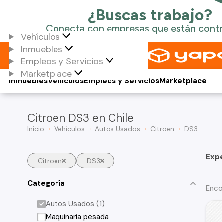
Vehículos
Inmuebles
Empleos y Servicios
Marketplace
Inmuebles
Vehículos
Empleos y Servicios
Marketplace
Citroen DS3 en Chile
Inicio
Vehículos
Autos Usados
Citroen
DS3
Exp
Citroen
DS3
Categoría
Enco
Autos Usados (1)
Maquinaria pesada