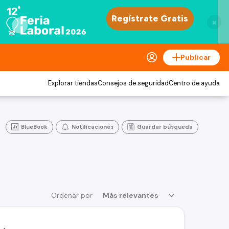
×
Publicar
Explorar tiendas
Consejos de seguridad
Centro de ayuda
BlueBook
Notificaciones
Guardar búsqueda
Ordenar por
Más relevantes