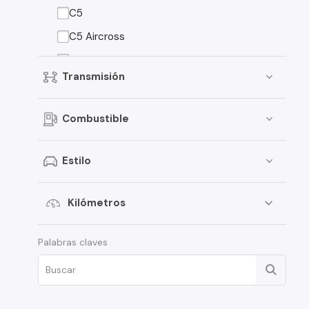
C5
C5 Aircross
C4 Cactus
Transmisión
C1
C3 Aircross
Combustible
Grand C4 Picasso
Jumper
Estilo
Jumpy
SpaceTourer
Kilómetros
Xsara Picasso
Palabras claves
1.6
AX
DS4