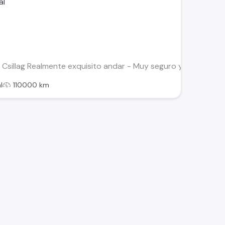
illag Realmente exquisito andar - Muy seguro y con airbags l
l
110000 km