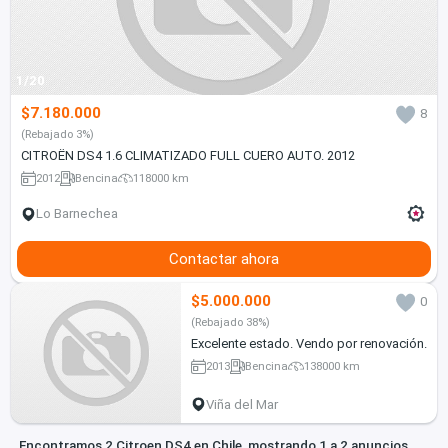
1/20
$7.180.000
8
(Rebajado 3%)
CITROËN DS4 1.6 CLIMATIZADO FULL CUERO AUTO. 2012
2012
Bencina
118000 km
Lo Barnechea
Contactar ahora
$5.000.000
0
(Rebajado 38%)
Excelente estado. Vendo por renovación.
2013
Bencina
138000 km
Viña del Mar
Encontramos 2 Citroen DS4 en Chile, mostrando 1 a 2 anuncios