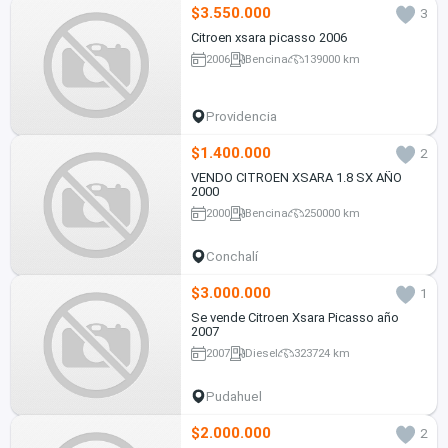
$3.550.000
3
Citroen xsara picasso 2006
2006
Bencina
139000 km
Providencia
$1.400.000
2
VENDO CITROEN XSARA 1.8 SX AÑO
2000
2000
Bencina
250000 km
Conchalí
$3.000.000
1
Se vende Citroen Xsara Picasso año
2007
2007
Diesel
323724 km
Pudahuel
$2.000.000
2