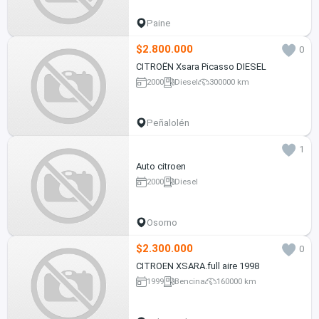
Paine
$2.800.000
0
CITROËN Xsara Picasso DIESEL
2000
Diesel
300000 km
Peñalolén
1
Auto citroen
2000
Diesel
Osorno
$2.300.000
0
CITROEN XSARA.full aire 1998
1999
Bencina
160000 km