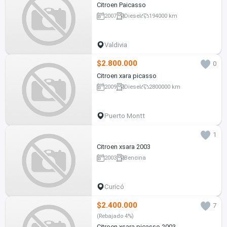
Citroen Paicasso
2007
Diesel
194000 km
Valdivia
$2.800.000
0
Citroen xara picasso
2009
Diesel
2800000 km
Puerto Montt
1
Citroen xsara 2003
2003
Bencina
Curicó
$2.400.000
7
(Rebajado 4%)
Citroen xsara picasso 2003