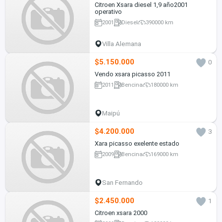
Citroen Xsara diesel 1,9 año2001
operativo
2001
Diesel
390000 km
Villa Alemana
$5.150.000
0
Vendo xsara picasso 2011
2011
Bencina
180000 km
Maipú
$4.200.000
3
Xara picasso exelente estado
2009
Bencina
169000 km
San Fernando
$2.450.000
1
Citroen xsara 2000