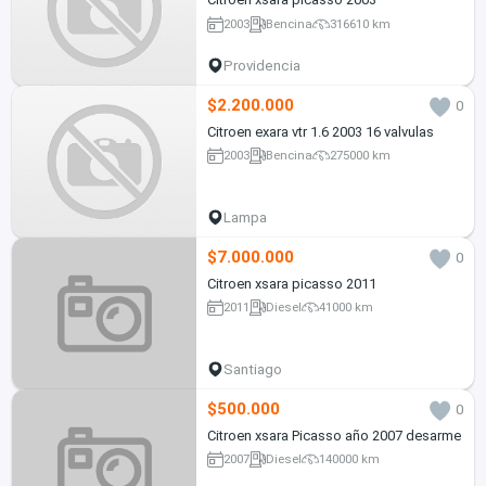
2003
Bencina
316610 km
Providencia
$2.200.000
0
Citroen exara vtr 1.6 2003 16 valvulas
2003
Bencina
275000 km
Lampa
$7.000.000
0
Citroen xsara picasso 2011
2011
Diesel
41000 km
Santiago
$500.000
0
Citroen xsara Picasso año 2007 desarme
2007
Diesel
140000 km