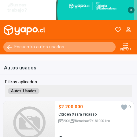
×
FILTRAR
Autos usados
Filtros aplicados
Autos Usados
$2.200.000
9
Citroen Xsara Picasso
2004
Bencina
181000 km