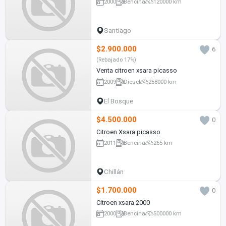
2000
Bencina
120000 km
Santiago
$2.900.000
6
(Rebajado 17%)
Venta citroen xsara picasso
2009
Diesel
258000 km
El Bosque
$4.500.000
0
Citroen Xsara picasso
2011
Bencina
265 km
Chillán
$1.700.000
0
Citroen xsara 2000
2000
Bencina
500000 km