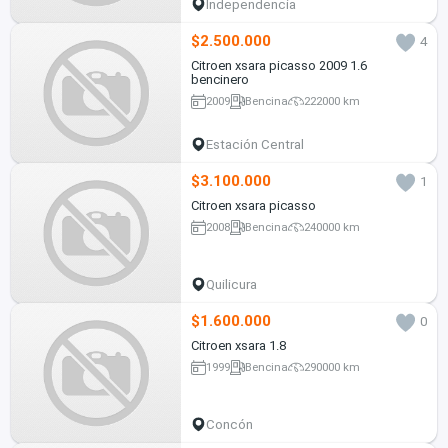
Independencia
$2.500.000
4
Citroen xsara picasso 2009 1.6
bencinero
2009
Bencina
222000 km
Estación Central
$3.100.000
1
Citroen xsara picasso
2008
Bencina
240000 km
Quilicura
$1.600.000
0
Citroen xsara 1.8
1999
Bencina
290000 km
Concón