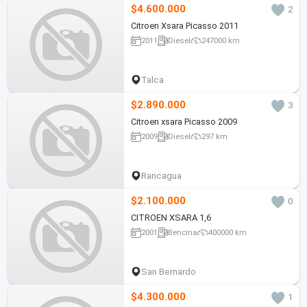
$4.600.000
2
Citroen Xsara Picasso 2011
2011
Diesel
247000 km
Talca
$2.890.000
3
Citroen xsara Picasso 2009
2009
Diesel
297 km
Rancagua
$2.100.000
0
CITROEN XSARA 1,6
2001
Bencina
400000 km
San Bernardo
$4.300.000
1