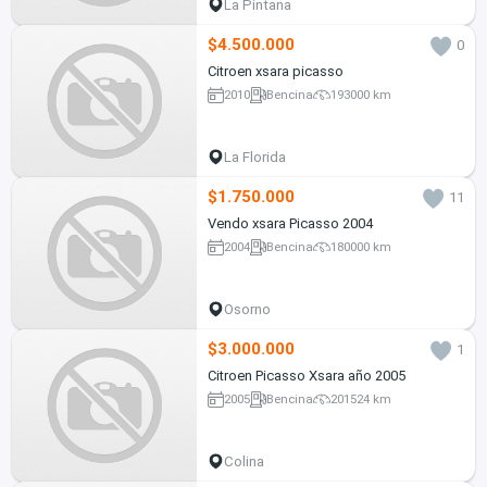
La Pintana
$4.500.000
0
Citroen xsara picasso
2010
Bencina
193000 km
La Florida
$1.750.000
11
Vendo xsara Picasso 2004
2004
Bencina
180000 km
Osorno
$3.000.000
1
Citroen Picasso Xsara año 2005
2005
Bencina
201524 km
Colina