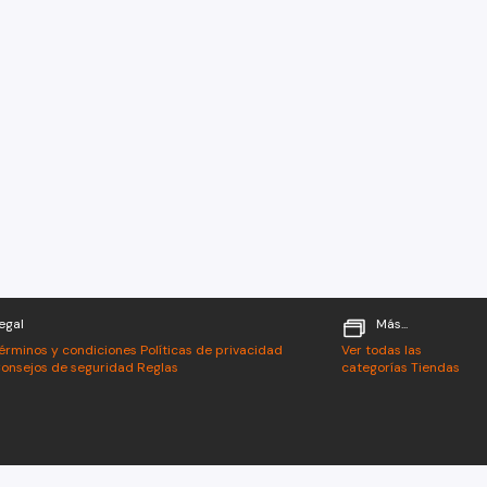
egal
Más...
érminos y condiciones
Políticas de privacidad
Ver todas las
onsejos de seguridad
Reglas
categorías
Tiendas