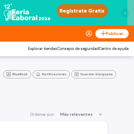
×
Publicar
Explorar tiendas
Consejos de seguridad
Centro de ayuda
BlueBook
Notificaciones
Guardar búsqueda
Ordenar por
Más relevantes