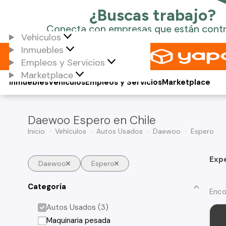
Vehículos
Inmuebles
Empleos y Servicios
Marketplace
Inmuebles
Vehículos
Empleos y Servicios
Marketplace
Daewoo Espero en Chile
Inicio
Vehículos
Autos Usados
Daewoo
Espero
Exp
Daewoo
Espero
Categoría
Enco
Autos Usados (3)
Maquinaria pesada