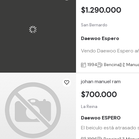
$1.290.000
San Bernardo
Daewoo Espero
Vendo Daewoo Espero año 
1994
Bencina
Manua
johan manuel ram
$700.000
La Reina
Daewoo ESPERO
El beiculo está atrasado