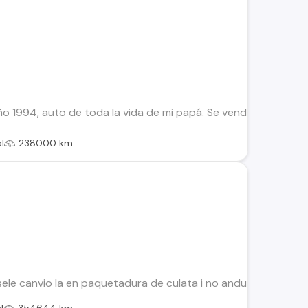
1994, auto de toda la vida de mi papá. Se vende únicamente 
l
238000 km
 sele canvio la en paquetadura de culata i no andubomas seb