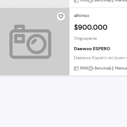
1996
Bencina
Manua
alfonso
$900.000
Chiguayante
Daewoo ESPERO
Daewoo Espero en buen est
1996
Bencina
Manua