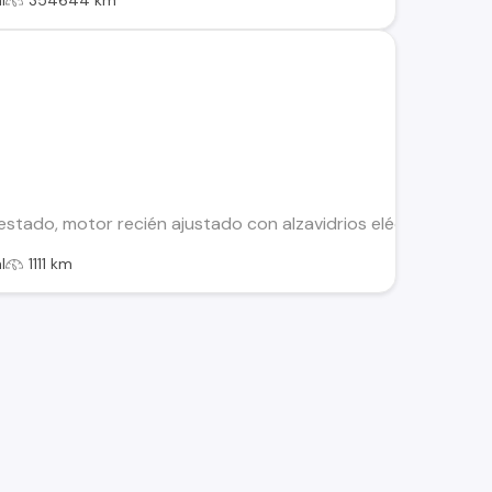
l
354644 km
ado, motor recién ajustado con alzavidrios eléctricos y con S
l
1111 km