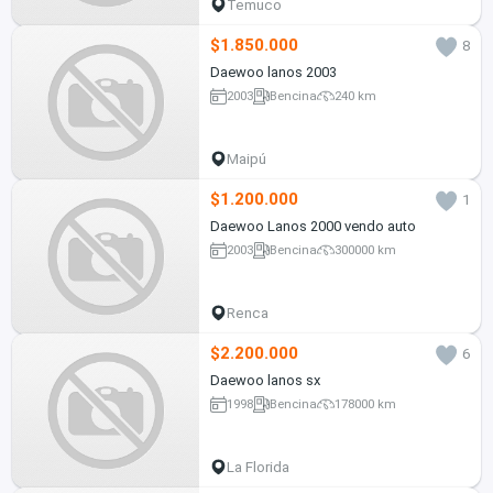
Temuco
$1.850.000
8
Daewoo lanos 2003
2003
Bencina
240 km
Maipú
$1.200.000
1
Daewoo Lanos 2000 vendo auto
2003
Bencina
300000 km
Renca
$2.200.000
6
Daewoo lanos sx
1998
Bencina
178000 km
La Florida