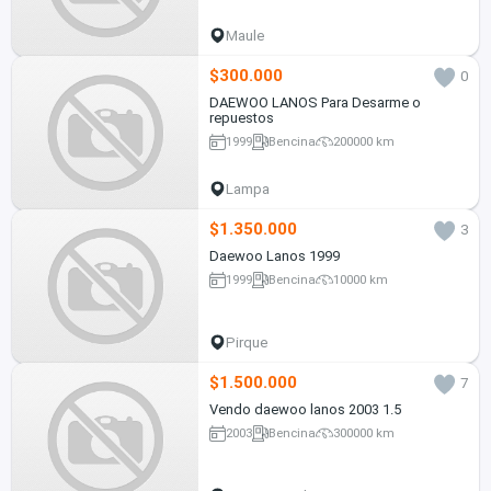
Maule
$300.000
0
DAEWOO LANOS Para Desarme o
repuestos
1999
Bencina
200000 km
Lampa
$1.350.000
3
Daewoo Lanos 1999
1999
Bencina
10000 km
Pirque
$1.500.000
7
Vendo daewoo lanos 2003 1.5
2003
Bencina
300000 km