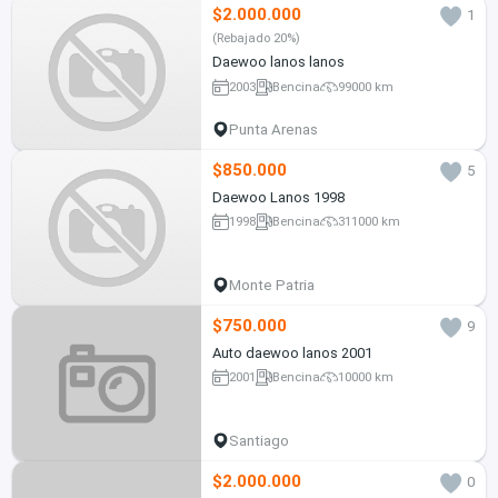
$2.000.000
1
(Rebajado 20%)
Daewoo lanos lanos
2003
Bencina
99000 km
Punta Arenas
$850.000
5
Daewoo Lanos 1998
1998
Bencina
311000 km
Monte Patria
$750.000
9
Auto daewoo lanos 2001
2001
Bencina
10000 km
Santiago
$2.000.000
0