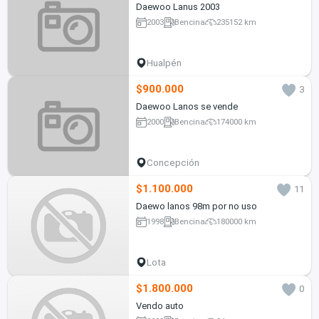
Daewoo Lanus 2003
2003
Bencina
235152 km
Hualpén
$900.000
3
Daewoo Lanos se vende
2000
Bencina
174000 km
Concepción
$1.100.000
11
Daewo lanos 98m por no uso
1998
Bencina
180000 km
Lota
$1.800.000
0
Vendo auto