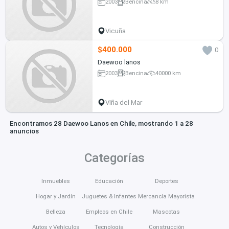
2003
Bencina
8 km
Vicuña
$400.000
0
Daewoo lanos
2003
Bencina
40000 km
Viña del Mar
Encontramos 28 Daewoo Lanos en Chile, mostrando 1 a 28
anuncios
Categorías
Inmuebles
Educación
Deportes
Hogar y Jardín
Juguetes & Infantes
Mercancía Mayorista
Belleza
Empleos en Chile
Mascotas
Autos y Vehículos
Tecnología
Construcción