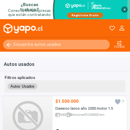
×
FILTRAR
Autos usados
Filtros aplicados
Autos Usados
$1.500.000
7
Daewoo lanos año 2000 motor 1.5
2000
Bencina
334000 km