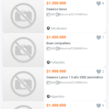
$1.200.000
8
Daewoo lanos
2001
Bencina
191689 km
Talcahuano
$1.450.000
7
Buen compañero
2003
Bencina
300000 km
Peñalolén
$1.900.000
2
Daewoo Lanos 1.5 año 2002 automático
2002
Bencina
120000 km
Algarrobo
$1.400.000
9