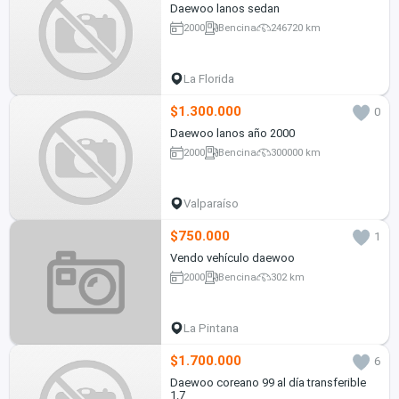
Daewoo lanos sedan
2000
Bencina
246720 km
La Florida
$1.300.000
0
Daewoo lanos año 2000
2000
Bencina
300000 km
Valparaíso
$750.000
1
Vendo vehículo daewoo
2000
Bencina
302 km
La Pintana
$1.700.000
6
Daewoo coreano 99 al día transferible
1.7