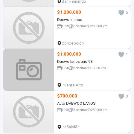
San Fernando
$1.200.000
5
Daewoo lanos
1999
Bencina
200000 km
Concepción
$1.000.000
1
Daewo lanos año 98
1998
Bencina
15000 km
Puente Alto
$700.000
3
Auto DAEWOO LANOS
1998
Bencina
250000 km
Peñalolén