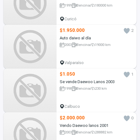
1999
Bencina
180000 km
Curicó
$1.950.000
2
Auto daiwo al día
2003
Bencina
19000 km
Valparaíso
$1.050
1
Se vende Daewoo Lanos 2003
1998
Bencina
230 km
Calbuco
$2.000.000
0
Vendo Daewoo lanos 2001
2003
Bencina
288882 km