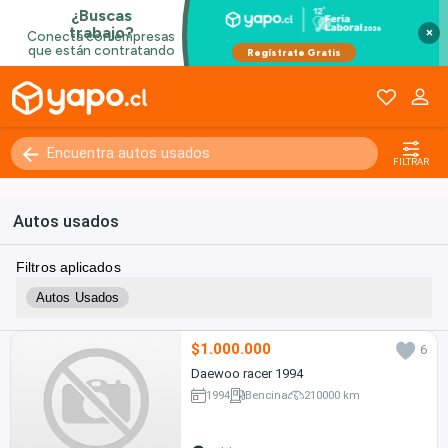
×
FILTRAR
Autos usados
Filtros aplicados
Autos Usados
$1.000.000
6
Daewoo racer 1994
1994
Bencina
210000 km