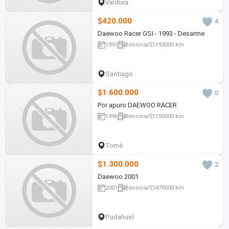
Valdivia
$420.000
4
Daewoo Racer GSI - 1993 - Desarme
1993
Bencina
193000 km
Santiago
$1.600.000
0
Por apuro DAEWOO RACER
1996
Bencina
150000 km
Tomé
$1.300.000
2
Daewoo 2001
2001
Bencina
470000 km
Pudahuel