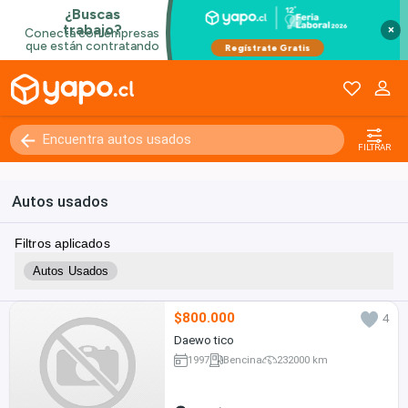
×
FILTRAR
Autos usados
Filtros aplicados
Autos Usados
$800.000
4
Daewo tico
1997
Bencina
232000 km