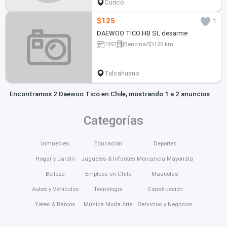
Curicó
$125
1
DAEWOO TICO HB SL desarme
1997
Bencina
120 km
Talcahuano
Encontramos 2 Daewoo Tico en Chile, mostrando 1 a 2 anuncios
Categorías
Inmuebles
Educación
Deportes
Hogar y Jardín
Juguetes & Infantes
Mercancía Mayorista
Belleza
Empleos en Chile
Mascotas
Autos y Vehículos
Tecnología
Construcción
Yates & Barcos
Música Moda Arte
Servicios y Negocios