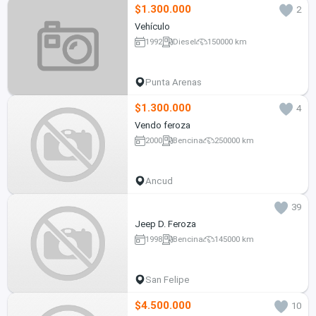
$1.300.000
2
Vehículo
1992
Diesel
150000 km
Punta Arenas
$1.300.000
4
Vendo feroza
2000
Bencina
250000 km
Ancud
39
Jeep D. Feroza
1998
Bencina
145000 km
San Felipe
$4.500.000
10