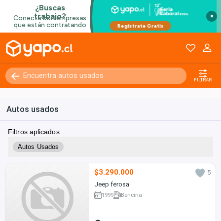
×
FILTRAR
Autos usados
Filtros aplicados
Autos Usados
$3.290.000
5
Jeep ferosa
1999
Bencina