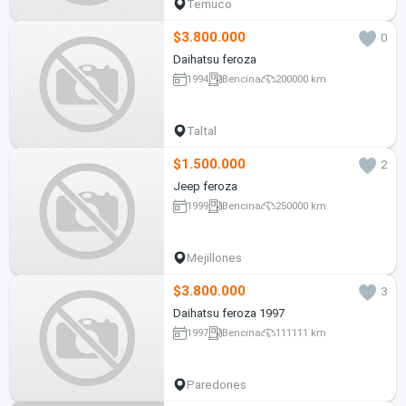
Temuco
$3.800.000
0
Daihatsu feroza
1994
Bencina
200000 km
Taltal
$1.500.000
2
Jeep feroza
1999
Bencina
250000 km
Mejillones
$3.800.000
3
Daihatsu feroza 1997
1997
Bencina
111111 km
Paredones