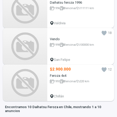
Daihatsu feroza 1996
1996
Bencina
111111 km
Valdivia
18
Vendo
1998
Bencina
100000 km
San Felipe
$2.900.000
12
Feroza 4x4
1993
Bencina
220 km
Chillán
Encontramos 10 Daihatsu Feroza en Chile, mostrando 1 a 10
anuncios