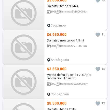
$3.000.000
25
Daihatsu terios 98 4x4
1998
Bencina
150000 km
Coquimbo
$6.950.000
11
Dahiatsu new terios 1.5 mt
2015
Bencina
94000 km
Antofagasta
$3.550.000
15
Vendo daihatsu terios 2007 por
renovación 1.3 econ
2007
Bencina
220000 km
Concepción
$8.500.000
12
Daihatsu terios 2015