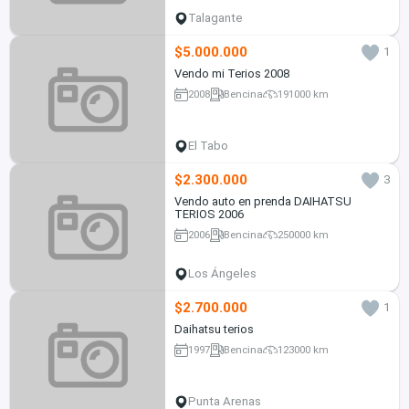
Talagante
$5.000.000
1
Vendo mi Terios 2008
2008
Bencina
191000 km
El Tabo
$2.300.000
3
Vendo auto en prenda DAIHATSU
TERIOS 2006
2006
Bencina
250000 km
Los Ángeles
$2.700.000
1
Daihatsu terios
1997
Bencina
123000 km
Punta Arenas