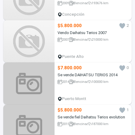
2009
Bencina
193676 km
Concepción
$5.800.000
2
Vendo Daihatsu Terios 2007
2007
Bencina
210000 km
Puente Alto
$7.800.000
0
Se vende DAIHATSU TERIOS 2014
2014
Bencina
100000 km
Puerto Montt
$5.800.000
1
Se vende fiel Daihatsu Terios evolution
2015
Bencina
187000 km