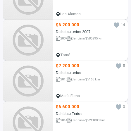
Los Álamos
$6.200.000
14
Daihatsu terios 2007
2007
Bencina
85295 km
Tomé
$7.200.000
5
Daihatsu terios
2015
Bencina
168 km
María Elena
$6.600.000
0
Dahiatsu Terios
2014
Bencina
211000 km