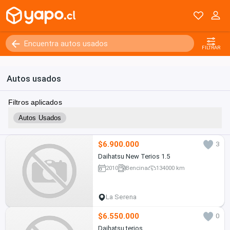
FILTRAR
Autos usados
Filtros aplicados
Autos Usados
$6.900.000
3
Daihatsu New Terios 1.5
2010
Bencina
134000 km
La Serena
$6.550.000
0
Daihatsu terios