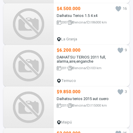
$4.500.000
16
Daihatsu Terios 1.5 4 x4
2007
Bencina
186000 km
La Granja
$6.200.000
9
DAIHATSU TERIOS 2011 full,
alarma,aire,enganche
2011
Bencina
103 km
Temuco
$9.850.000
3
Daihatsu terios 2015 aut cuero
2015
Bencina
115000 km
Maipú