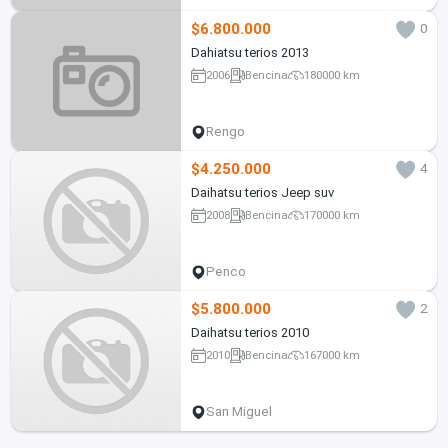
$6.800.000
0
Dahiatsu terios 2013
2006
Bencina
180000 km
Rengo
$4.250.000
4
Daihatsu terios Jeep suv
2008
Bencina
170000 km
Penco
$5.800.000
2
Daihatsu terios 2010
2010
Bencina
167000 km
San Miguel