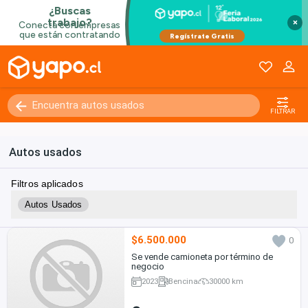
×
FILTRAR
Autos usados
Filtros aplicados
Autos Usados
$6.500.000
0
Se vende camioneta por término de
negocio
2023
Bencina
30000 km