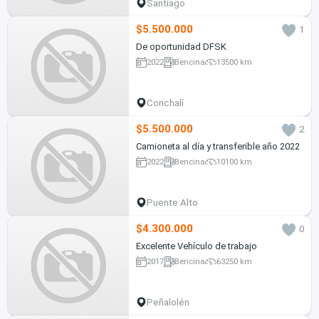
Santiago
$5.500.000
1
De oportunidad DFSK
2022
Bencina
13500 km
Conchalí
$5.500.000
2
Camioneta al día y transferible año 2022
2022
Bencina
10100 km
Puente Alto
$4.300.000
0
Excelente Vehículo de trabajo
2017
Bencina
63250 km
Peñalolén