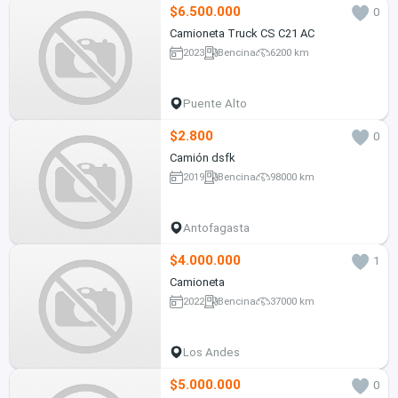
$6.500.000
0
Camioneta Truck CS C21 AC
2023
Bencina
6200 km
Puente Alto
$2.800
0
Camión dsfk
2019
Bencina
98000 km
Antofagasta
$4.000.000
1
Camioneta
2022
Bencina
37000 km
Los Andes
$5.000.000
0