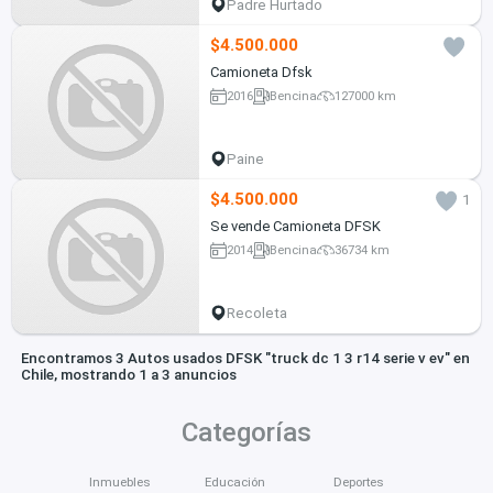
Padre Hurtado
$4.500.000
Camioneta Dfsk
2016
Bencina
127000 km
Paine
$4.500.000
1
Se vende Camioneta DFSK
2014
Bencina
36734 km
Recoleta
Encontramos 3 Autos usados DFSK "truck dc 1 3 r14 serie v ev" en
Chile, mostrando 1 a 3 anuncios
Categorías
Inmuebles
Educación
Deportes