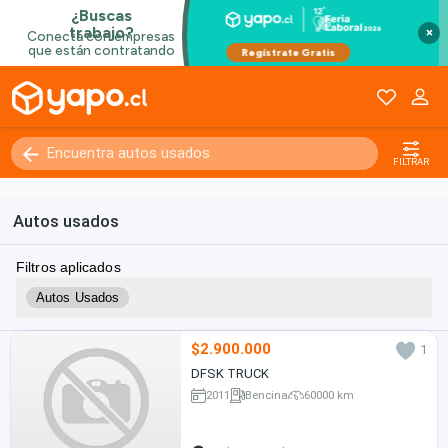
×
FILTRAR
Autos usados
Filtros aplicados
Autos Usados
$2.900.000
1
DFSK TRUCK
2011
Bencina
60000 km