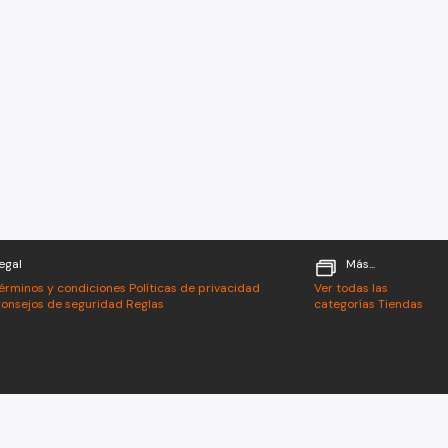
egal
Más...
érminos y condiciones
Políticas de privacidad
Ver todas las
onsejos de seguridad
Reglas
categorías
Tiendas