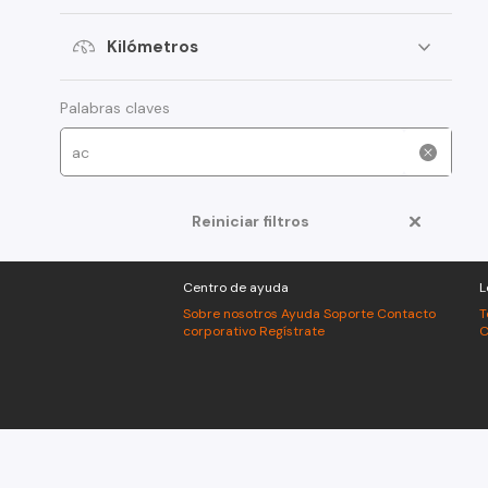
MG
Kilómetros
Mitsubishi
Ford
Palabras claves
Renault
Great Wall
Chery
Reiniciar filtros
Jac
Centro de ayuda
L
Subaru
Sobre nosotros
Ayuda
Soporte
Contacto
T
corporativo
Regístrate
C
Brilliance
Mahindra
Mercedes Benz
BMW