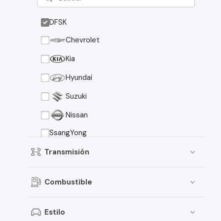
DFSK
Chevrolet
Kia
Hyundai
Suzuki
Nissan
SsangYong
Toyota
Transmisión
Volkswagen
Combustible
Mazda
Peugeot
Estilo