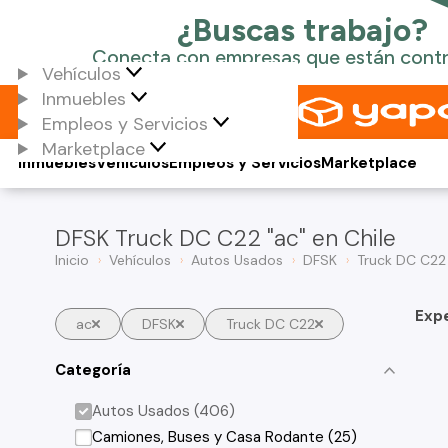
Vehículos
Inmuebles
Empleos y Servicios
Marketplace
Inmuebles
Vehículos
Empleos y Servicios
Marketplace
DFSK Truck DC C22 "ac" en Chile
Inicio
Vehículos
Autos Usados
DFSK
Truck DC C22
Exp
ac
DFSK
Truck DC C22
Categoría
Autos Usados (406)
Camiones, Buses y Casa Rodante (25)