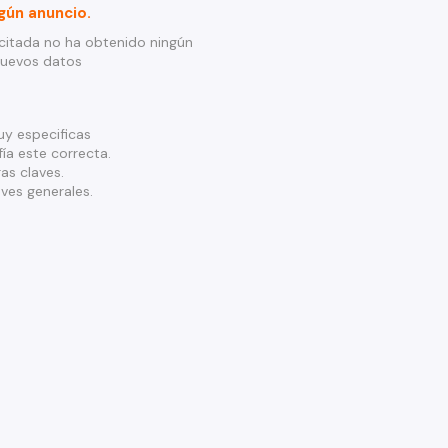
gún anuncio.
citada no ha obtenido ningún
nuevos datos
y especificas
ía este correcta.
as claves.
ves generales.