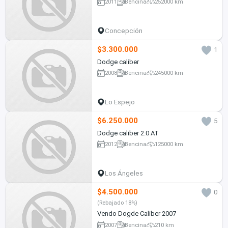
2011
Bencina
252000 km
Concepción
$3.300.000
1
Dodge caliber
2008
Bencina
245000 km
Lo Espejo
$6.250.000
5
Dodge caliber 2.0 AT
2012
Bencina
125000 km
Los Ángeles
$4.500.000
0
(Rebajado 18%)
Vendo Dogde Caliber 2007
2007
Bencina
210 km