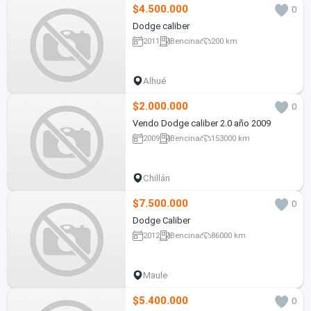
$4.500.000
0
Dodge caliber
2011
Bencina
200 km
Alhué
$2.000.000
0
Vendo Dodge caliber 2.0 año 2009
2009
Bencina
153000 km
Chillán
$7.500.000
0
Dodge Caliber
2012
Bencina
86000 km
Maule
$5.400.000
0