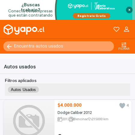
×
FILTRAR
Autos usados
Filtros aplicados
Autos Usados
$4.000.000
4
Dodge Caliber 2012
2012
Bencina
215000 km