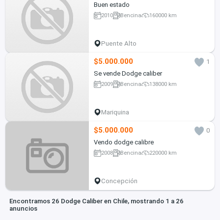
Buen estado
2010
Bencina
160000 km
Puente Alto
$5.000.000
1
Se vende Dodge caliber
2009
Bencina
138000 km
Mariquina
$5.000.000
0
Vendo dodge calibre
2008
Bencina
220000 km
Concepción
Encontramos 26 Dodge Caliber en Chile, mostrando 1 a 26
anuncios