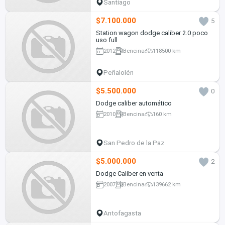
Santiago
$7.100.000
5
Station wagon dodge caliber 2.0 poco
uso full
2012
Bencina
118500 km
Peñalolén
$5.500.000
0
Dodge caliber automático
2010
Bencina
160 km
San Pedro de la Paz
$5.000.000
2
Dodge Caliber en venta
2007
Bencina
139662 km
Antofagasta