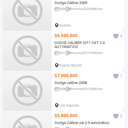
Dodge Caliber 2009
2009
Bencina
216000 km
Osorno
$6.500.000
3
DODGE CALIBER 2011 SXT 2.0
AUTOMATICO.
2011
Bencina
101000 km
Puerto Montt
$7.000.000
1
Dodge caliber 2008
2008
Bencina
153000 km
Los Sauces
$5.800.000
2
Dodge Caliber sxt 2.0 automático