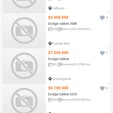
Calbuco
$5.000.000
4
Dodge caliber 2008
2008
Bencina
107646 km
Puente Alto
$7.350.000
1
Dodge Caliber
2012
Bencina
127000 km
Antofagasta
$5.100.000
0
Dodge Caliber 2010
2009
Bencina
267303 km