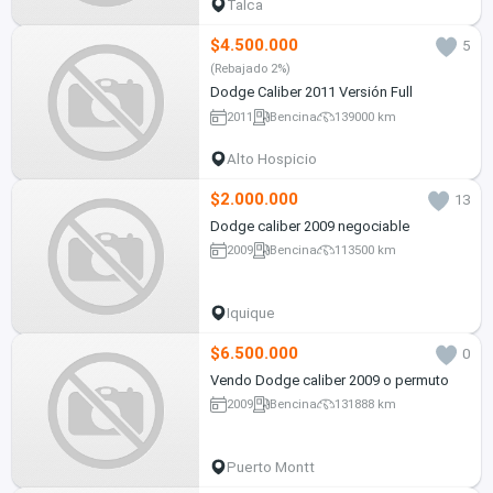
Talca
$4.500.000
5
(Rebajado 2%)
Dodge Caliber 2011 Versión Full
2011
Bencina
139000 km
Alto Hospicio
$2.000.000
13
Dodge caliber 2009 negociable
2009
Bencina
113500 km
Iquique
$6.500.000
0
Vendo Dodge caliber 2009 o permuto
2009
Bencina
131888 km
Puerto Montt