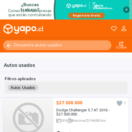
×
FILTRAR
Autos usados
Filtros aplicados
Autos Usados
$27.500.000
1
Dodge Challenger 5.7 AT 2016 -
$27.500.000
2016
Bencina
146000 km