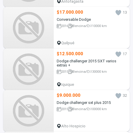
Antofagasta
$17.000.000
13
Conversable Dodge
2016
Bencina
110000 km
Quilpué
$12.500.000
17
Dodge challenger 2015 SXT varios
extras +
2015
Bencina
130000 km
Iquique
$9.000.000
32
Dodge challenger sxt plus 2015
2015
Bencina
100000 km
Alto Hospicio