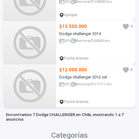
2015
Bencina
130000 km
Iquique
$13.500.000
9
Dodge challenger 2014
2014
Bencina
50000 km
Punta Arenas
$12.000.000
8
Dodge challenger 2012 sxt
2012
Bencina
111111 km
Punta Arenas
Encontramos 7 Dodge CHALLENGER en Chile, mostrando 1 a 7
anuncios
Categorías