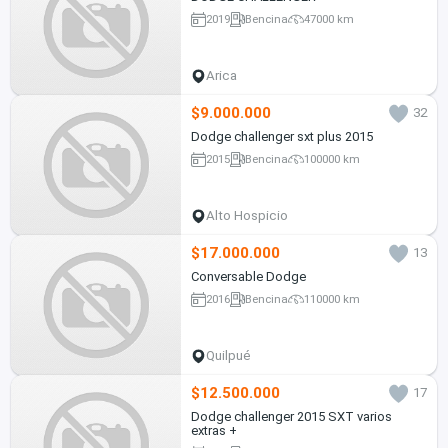
2019
Bencina
47000 km
Arica
$9.000.000
32
Dodge challenger sxt plus 2015
2015
Bencina
100000 km
Alto Hospicio
$17.000.000
13
Conversable Dodge
2016
Bencina
110000 km
Quilpué
$12.500.000
17
Dodge challenger 2015 SXT varios
extras +