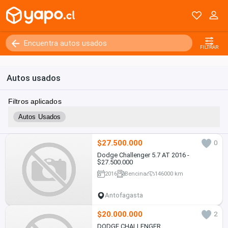
FILTRAR
Autos usados
Filtros aplicados
Autos Usados
$27.500.000
0
Dodge Challenger 5.7 AT 2016 -
$27.500.000
2016
Bencina
146000 km
Antofagasta
$20.000.000
2
DODGE CHALLENGER