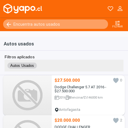
FILTRAR
Autos usados
Filtros aplicados
Autos Usados
$27.500.000
0
Dodge Challenger 5.7 AT 2016 -
$27.500.000
2016
Bencina
146000 km
Antofagasta
$20.000.000
2
DODGE CHALLENGER