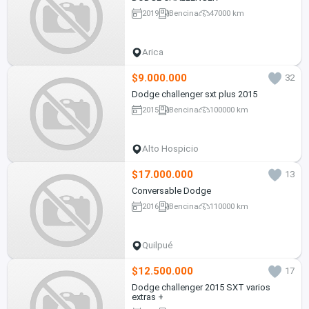
2019
Bencina
47000 km
Arica
$9.000.000
32
Dodge challenger sxt plus 2015
2015
Bencina
100000 km
Alto Hospicio
$17.000.000
13
Conversable Dodge
2016
Bencina
110000 km
Quilpué
$12.500.000
17
Dodge challenger 2015 SXT varios
extras +