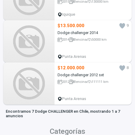
2015
Bencina
130000 km
Iquique
$13.500.000
9
Dodge challenger 2014
2014
Bencina
50000 km
Punta Arenas
$12.000.000
8
Dodge challenger 2012 sxt
2012
Bencina
111111 km
Punta Arenas
Encontramos 7 Dodge CHALLENGER en Chile, mostrando 1 a 7
anuncios
Categorías