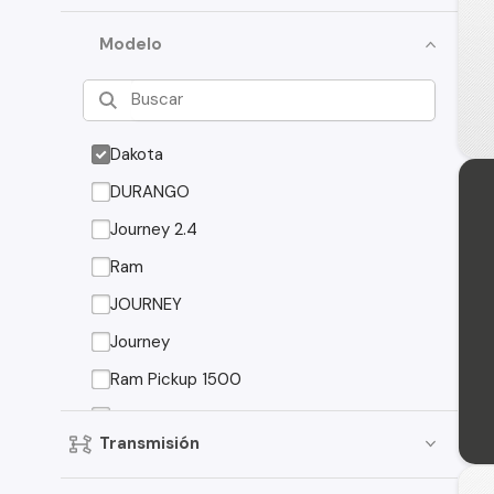
Modelo
Dakota
DURANGO
Journey 2.4
Ram
JOURNEY
Journey
Ram Pickup 1500
CHALLENGER
Transmisión
Caliber
DART