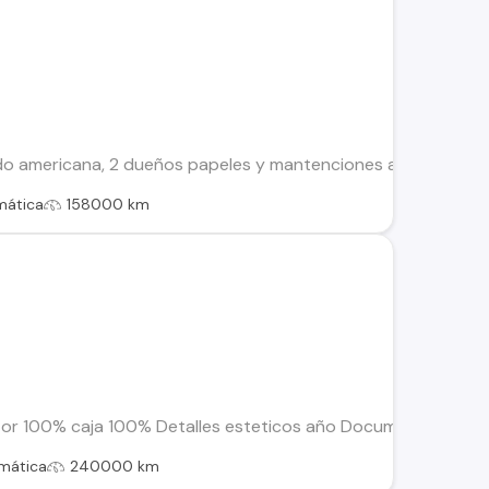
americana, 2 dueños papeles y mantenciones al día, aceite 5w3
mática
158000 km
r 100% caja 100% Detalles esteticos año Documentos al dia 
mática
240000 km