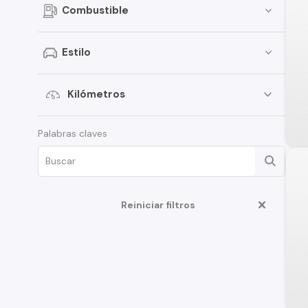
Combustible
GRAND CARAVAN
CHARGER
Estilo
Ram Pickup 2500
Caravan
Kilómetros
Challenger
Palabras claves
Durango
Grand Caravan
Magnum
Reiniciar filtros
RAM 150
Ram Cargo