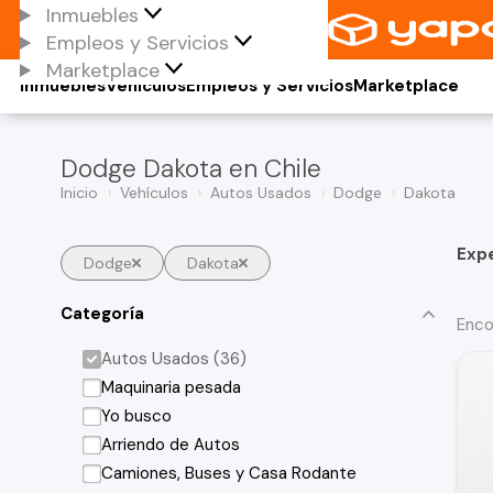
Inmuebles
Empleos y Servicios
Marketplace
Inmuebles
Vehículos
Empleos y Servicios
Marketplace
Dodge Dakota en Chile
Inicio
Vehículos
Autos Usados
Dodge
Dakota
Exp
Dodge
Dakota
Categoría
Enco
Autos Usados (36)
Maquinaria pesada
Yo busco
Arriendo de Autos
Camiones, Buses y Casa Rodante