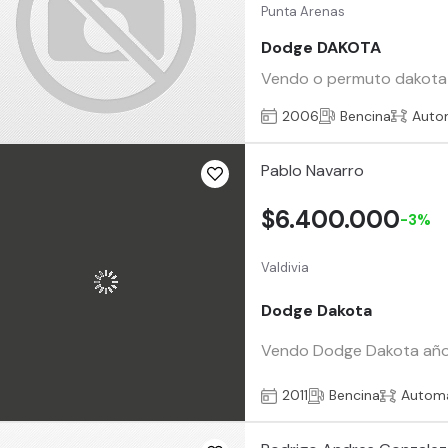
Punta Arenas
Dodge DAKOTA
Vendo o permuto dakota 
2006
Bencina
Auto
Pablo Navarro
$6.400.000
-3%
Valdivia
Dodge Dakota
Vendo Dodge Dakota año 2
2011
Bencina
Automá