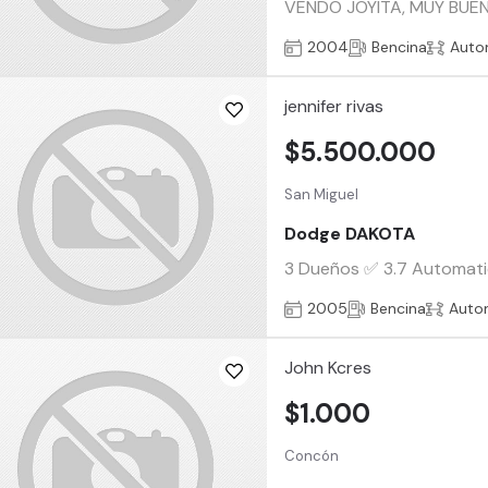
VENDO JOYITA, MUY BUE
2004
Bencina
Auto
jennifer rivas
$5.500.000
San Miguel
Dodge DAKOTA
3 Dueños ✅ 3.7 Automatic
2005
Bencina
Auto
John Kcres
$1.000
Concón