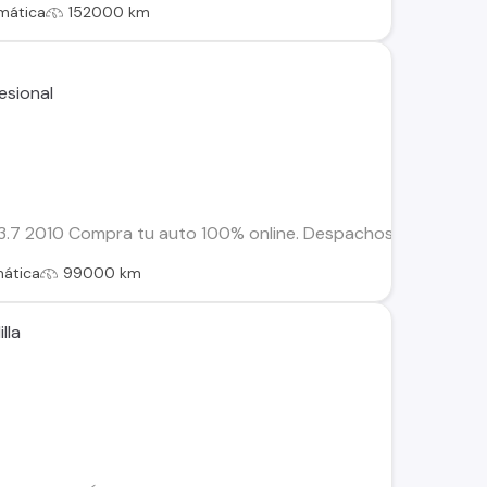
mática
152000 km
 2010 Compra tu auto 100% online. Despachos dentro de la RM
ática
99000 km
lla