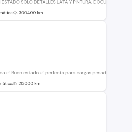
N ESTADO SÓLO DETALLES LATA Y PINTURA, DOCUMENTOS AL 
mática
300400 km
a ✅ Buen estado ✅ perfecta para cargas pesadas ✅ Mantencion
mática
213000 km