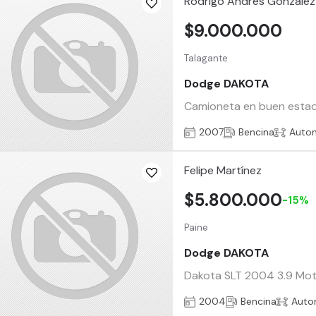
Rodrigo Andres Gonzalez
$9.000.000
Talagante
Dodge DAKOTA
Camioneta en buen estado 
2007
Bencina
Auto
Felipe Martínez
$5.800.000
-15%
Paine
Dodge DAKOTA
Dakota SLT 2004 3.9 Moto
2004
Bencina
Auto