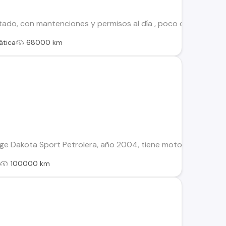
tado, con mantenciones y permisos al día , poco conversable
tica
68000 km
Dakota Sport Petrolera, año 2004, tiene motor td27 y caja ter
l
100000 km