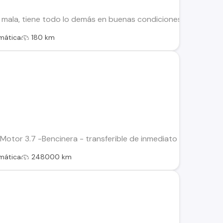
 mala, tiene todo lo demás en buenas condiciones, motor impe
mática
180 km
tor 3.7 -Bencinera - transferible de inmediato -2 dueños - 
mática
248000 km