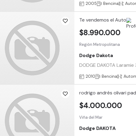
2005
Bencina
Auto
Te vendemos el Auto
$8.990.000
Región Metropolitana
Dodge Dakota
DODGE DAKOTA Laramie 3.7
2010
Bencina
Autom
rodrigo andrés olivari padi
$4.000.000
Viña del Mar
Dodge DAKOTA