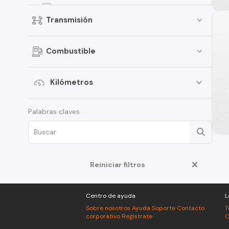
CHALLENGER
Transmisión
Caliber
Dakota
Combustible
GRAND CARAVAN
CHARGER
Kilómetros
Ram Pickup 2500
Palabras claves
Caravan
Challenger
Durango
Grand Caravan
Reiniciar filtros
Magnum
Centro de ayuda
L
RAM 150
Sobre nosotros
Ayuda
Soporte
Contacto
T
corporativo
Regístrate
C