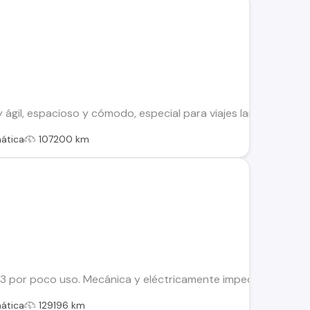
 ágil, espacioso y cómodo, especial para viajes largos en fami
ática
107200 km
por poco uso. Mecánica y eléctricamente impecable, se vende 
ática
129196 km