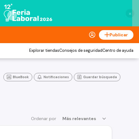
×
Publicar
Explorar tiendas
Consejos de seguridad
Centro de ayuda
BlueBook
Notificaciones
Guardar búsqueda
Ordenar por
Más relevantes