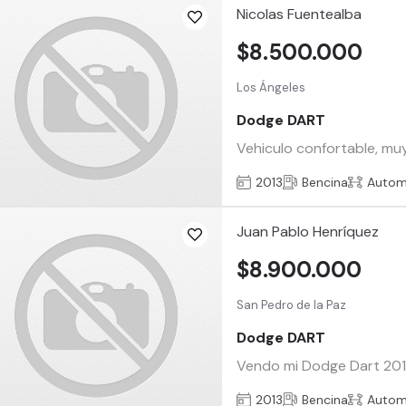
Nicolas Fuentealba
$8.500.000
Los Ángeles
Dodge DART
Vehiculo confortable, muy
2013
Bencina
Autom
Juan Pablo Henríquez
$8.900.000
San Pedro de la Paz
Dodge DART
Vendo mi Dodge Dart 2013 
2013
Bencina
Autom