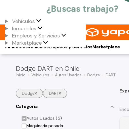
Vehículos
Inmuebles
Empleos y Servicios
Marketplace
Inmuebles
Vehículos
Empleos y Servicios
Marketplace
Dodge DART en Chile
Inicio
Vehículos
Autos Usados
Dodge
DART
Exp
Dodge
DART
Categoría
Enco
Autos Usados (5)
Maquinaria pesada