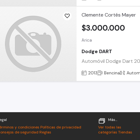
Clemente Cortés Mayer
$3.000.000
Arica
Dodge DART
Automóvil Dodge Dart 2013
2013
Bencina
Autom
egal
Más...
érminos y condiciones
Políticas de privacidad
Ver todas las
onsejos de seguridad
Reglas
categorías
Tiendas