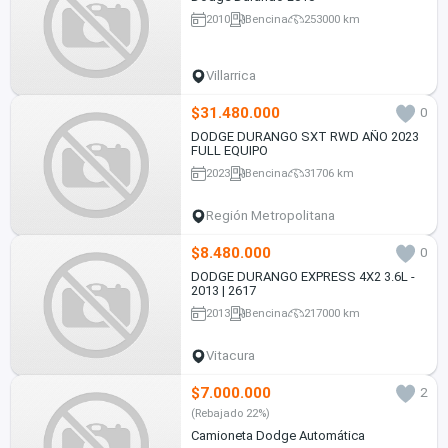
2010
Bencina
253000 km
Villarrica
$31.480.000
0
DODGE DURANGO SXT RWD AÑO 2023
FULL EQUIPO
2023
Bencina
31706 km
Región Metropolitana
$8.480.000
0
DODGE DURANGO EXPRESS 4X2 3.6L -
2013 | 2617
2013
Bencina
217000 km
Vitacura
$7.000.000
2
(Rebajado 22%)
Camioneta Dodge Automática