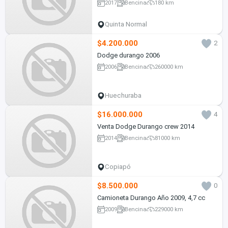
2017
Bencina
180 km
Quinta Normal
$4.200.000
2
Dodge durango 2006
2006
Bencina
260000 km
Huechuraba
$16.000.000
4
Venta Dodge Durango crew 2014
2014
Bencina
81000 km
Copiapó
$8.500.000
0
Camioneta Durango Año 2009, 4,7 cc
2009
Bencina
229000 km