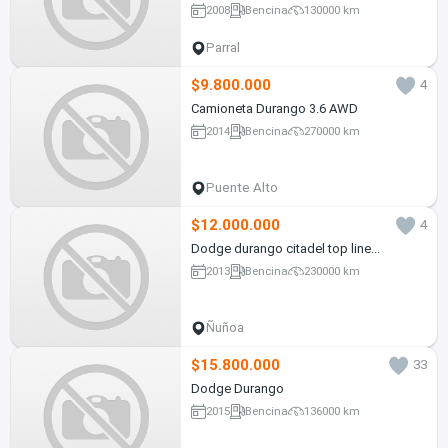
2008
Bencina
130000 km
Parral
$9.800.000
4
Camioneta Durango 3.6 AWD
2014
Bencina
270000 km
Puente Alto
$12.000.000
4
Dodge durango citadel top line...
2013
Bencina
230000 km
Ñuñoa
$15.800.000
33
Dodge Durango
2015
Bencina
136000 km