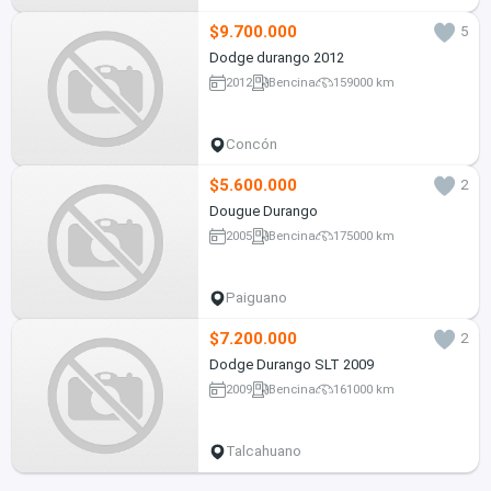
$9.700.000
5
Dodge durango 2012
2012
Bencina
159000 km
Concón
$5.600.000
2
Dougue Durango
2005
Bencina
175000 km
Paiguano
$7.200.000
2
Dodge Durango SLT 2009
2009
Bencina
161000 km
Talcahuano