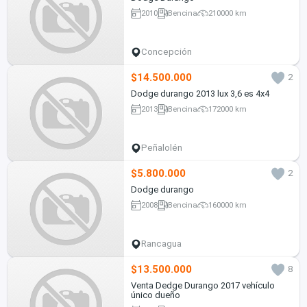
2010
Bencina
210000 km
Concepción
$14.500.000
2
Dodge durango 2013 lux 3,6 es 4x4
2013
Bencina
172000 km
Peñalolén
$5.800.000
2
Dodge durango
2008
Bencina
160000 km
Rancagua
$13.500.000
8
Venta Dedge Durango 2017 vehículo
único dueño