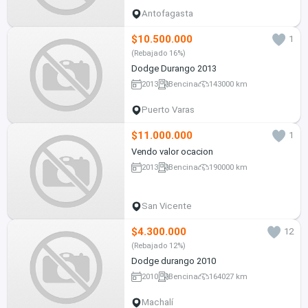
Antofagasta
$10.500.000
1
(Rebajado 16%)
Dodge Durango 2013
2013
Bencina
143000 km
Puerto Varas
$11.000.000
1
Vendo valor ocacion
2013
Bencina
190000 km
San Vicente
$4.300.000
12
(Rebajado 12%)
Dodge durango 2010
2010
Bencina
164027 km
Machalí