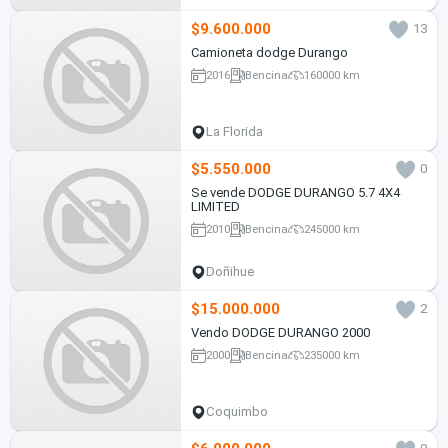
$9.600.000
13
Camioneta dodge Durango
2016
Bencina
160000 km
La Florida
$5.550.000
0
Se vende DODGE DURANGO 5.7 4X4
LIMITED
2010
Bencina
245000 km
Doñihue
$15.000.000
2
Vendo DODGE DURANGO 2000
2000
Bencina
235000 km
Coquimbo