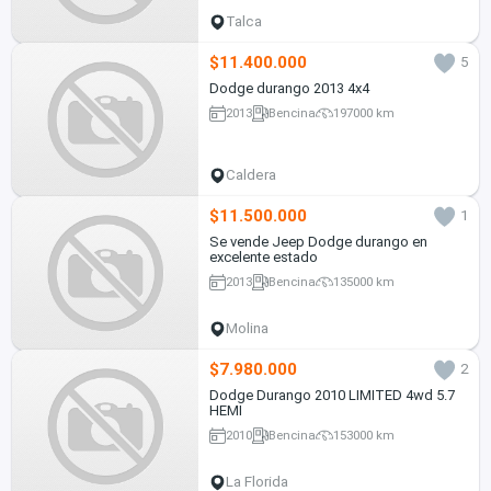
Talca
$11.400.000
5
Dodge durango 2013 4x4
2013
Bencina
197000 km
Caldera
$11.500.000
1
Se vende Jeep Dodge durango en
excelente estado
2013
Bencina
135000 km
Molina
$7.980.000
2
Dodge Durango 2010 LIMITED 4wd 5.7
HEMI
2010
Bencina
153000 km
La Florida