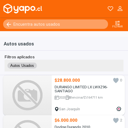
FILTRAR
Autos usados
Filtros aplicados
Autos Usados
$28.800.000
0
DURANGO LIMITED LX LWXZ96-
SANTIAGO
2020
Bencina
164711 km
San Joaquín
$6.000.000
2
Dodge Durando 2010