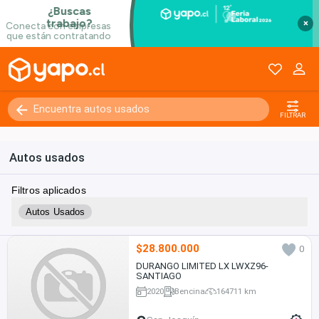
×
FILTRAR
Autos usados
Filtros aplicados
Autos Usados
$28.800.000
0
DURANGO LIMITED LX LWXZ96-
SANTIAGO
2020
Bencina
164711 km