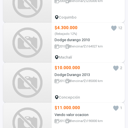
2000
Bencina
235000 km
Coquimbo
$4.300.000
12
(Rebajado 12%)
Dodge durango 2010
2010
Bencina
164027 km
Machalí
$10.000.000
2
Dodge Durango 2013
2013
Bencina
185000 km
Concepción
$11.000.000
1
Vendo valor ocacion
2013
Bencina
190000 km