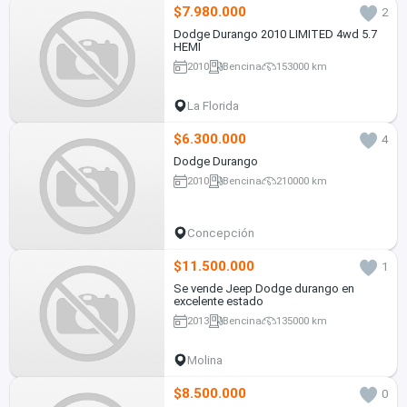
$7.980.000
2
Dodge Durango 2010 LIMITED 4wd 5.7
HEMI
2010
Bencina
153000 km
La Florida
$6.300.000
4
Dodge Durango
2010
Bencina
210000 km
Concepción
$11.500.000
1
Se vende Jeep Dodge durango en
excelente estado
2013
Bencina
135000 km
Molina
$8.500.000
0