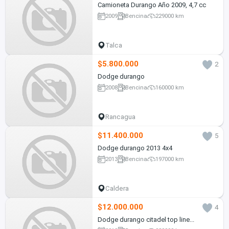
Camioneta Durango Año 2009, 4,7 cc
2009
Bencina
229000 km
Talca
$5.800.000
2
Dodge durango
2008
Bencina
160000 km
Rancagua
$11.400.000
5
Dodge durango 2013 4x4
2013
Bencina
197000 km
Caldera
$12.000.000
4
Dodge durango citadel top line...