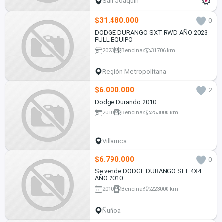
San Joaquín
$31.480.000
0
DODGE DURANGO SXT RWD AÑO 2023
FULL EQUIPO
2023
Bencina
31706 km
Región Metropolitana
$6.000.000
2
Dodge Durando 2010
2010
Bencina
253000 km
Villarrica
$6.790.000
0
Se vende DODGE DURANGO SLT 4X4
AÑO 2010
2010
Bencina
223000 km
Ñuñoa