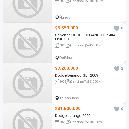
2013
Bencina
230000 km
Ñuñoa
$5.550.000
0
Se vende DODGE DURANGO 5.7 4X4
LIMITED
2010
Bencina
245000 km
Doñihue
$7.200.000
2
Dodge Durango SLT 2009
2009
Bencina
161000 km
Talcahuano
$31.500.000
0
Dodge durango 2020
2020
Bencina
40000 km