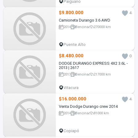
Paiguano
$9.800.000
4
Camioneta Durango 3.6 AWD
2014
Bencina
270000 km
Puente Alto
$8.480.000
0
DODGE DURANGO EXPRESS 4X2 3.6L -
2013 | 2617
2013
Bencina
217000 km
Vitacura
$16.000.000
4
Venta Dodge Durango crew 2014
2014
Bencina
81000 km
Copiapó