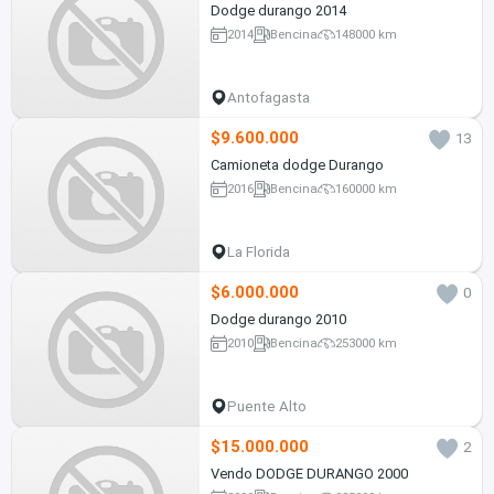
Dodge durango 2014
2014
Bencina
148000 km
Antofagasta
$9.600.000
13
Camioneta dodge Durango
2016
Bencina
160000 km
La Florida
$6.000.000
0
Dodge durango 2010
2010
Bencina
253000 km
Puente Alto
$15.000.000
2
Vendo DODGE DURANGO 2000