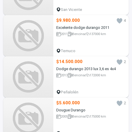
San Vicente
$9.980.000
4
Excelente dodge durango 2011
2011
Bencina
137000 km
Temuco
$14.500.000
2
Dodge durango 2013 lux 3,6 es 4x4
2013
Bencina
172000 km
Peñalolén
$5.600.000
2
Dougue Durango
2005
Bencina
175000 km