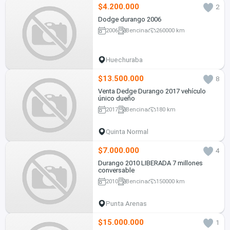
$4.200.000
2
Dodge durango 2006
2006
Bencina
260000 km
Huechuraba
$13.500.000
8
Venta Dedge Durango 2017 vehículo
único dueño
2017
Bencina
180 km
Quinta Normal
$7.000.000
4
Durango 2010 LIBERADA 7 millones
conversable
2010
Bencina
150000 km
Punta Arenas
$15.000.000
1