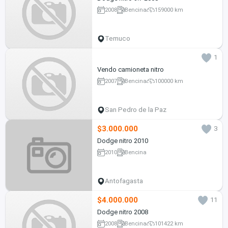
2008
Bencina
159000 km
Temuco
1
Vendo camioneta nitro
2007
Bencina
100000 km
San Pedro de la Paz
$3.000.000
3
Dodge nitro 2010
2010
Bencina
Antofagasta
$4.000.000
11
Dodge nitro 2008
2008
Bencina
101422 km