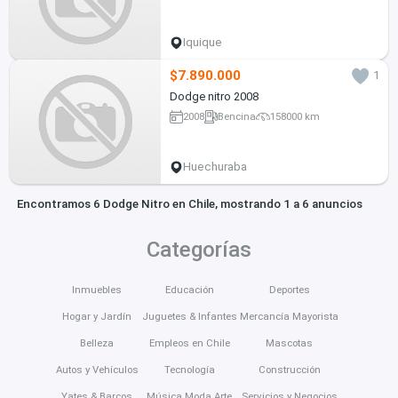
Iquique
$7.890.000
1
Dodge nitro 2008
2008
Bencina
158000 km
Huechuraba
Encontramos 6 Dodge Nitro en Chile, mostrando 1 a 6 anuncios
Categorías
Inmuebles
Educación
Deportes
Hogar y Jardín
Juguetes & Infantes
Mercancía Mayorista
Belleza
Empleos en Chile
Mascotas
Autos y Vehículos
Tecnología
Construcción
Yates & Barcos
Música Moda Arte
Servicios y Negocios