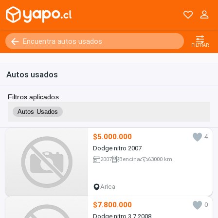
FILTRAR
Autos usados
Filtros aplicados
Autos Usados
$5.000.000
4
Dodge nitro 2007
2007
Bencina
63000 km
Arica
$7.800.000
0
Dodge nitro 3.7 2008