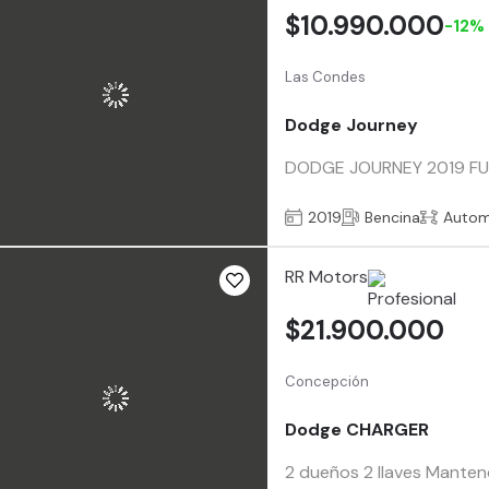
$10.990.000
-12%
Las Condes
Dodge Journey
DODGE JOURNEY 2019 FULL F
2019
Bencina
Autom
RR Motors
$21.900.000
Concepción
Dodge CHARGER
2 dueños 2 llaves Manten