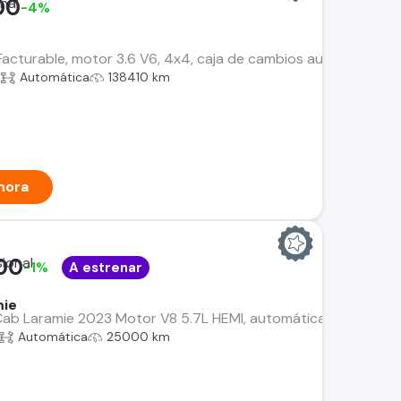
00
-4%
turable, motor 3.6 V6, 4x4, caja de cambios automática, start
a
Automática
138410 km
hora
00
-1%
A estrenar
mie
b Laramie 2023 Motor V8 5.7L HEMI, automática 4x4, segundo 
Automática
25000 km