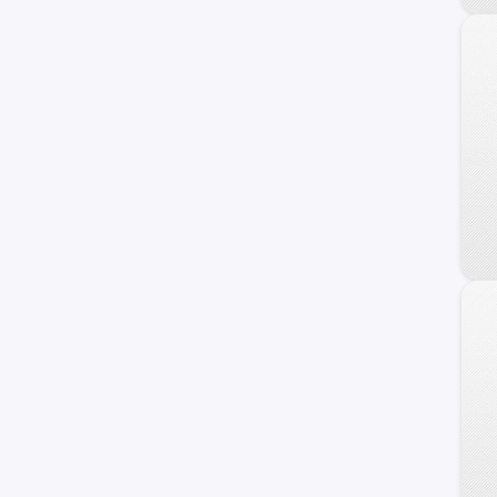
Changan
BMW
Fiat
Honda
Mahindra
Audi
Maxus
Samsung
Volvo
Opel
Haval
Dongfeng