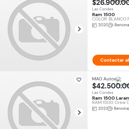
$26.900.0
Las Condes
Ram 1500
COLOR: BLANCO Fac
2020
Bencin
Contactar a
MAO Autos
$42.500.0
Las Condes
Ram 1500 Lara
RAM 1500 Crew Ca
2023
Bencina