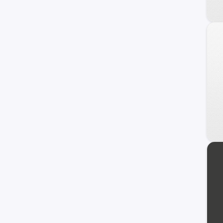
DFSK
Foton
Daewoo
Land Rover
Geely
Brilliance
Daihatsu
BAIC
JMC
Porsche
Skoda
ZX Auto