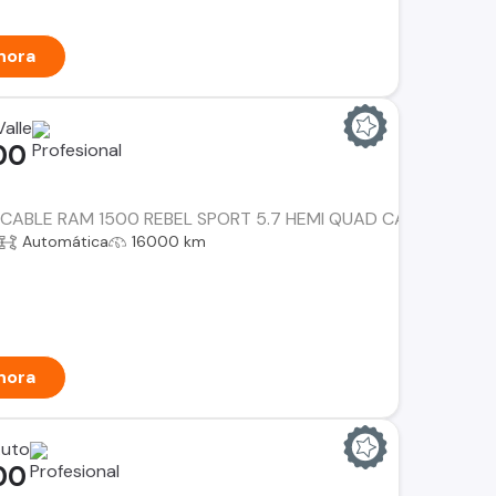
hora
alle
00
ECABLE RAM 1500 REBEL SPORT 5.7 HEMI QUAD CAB AUT. 4X4.
Automática
16000 km
hora
Auto
00