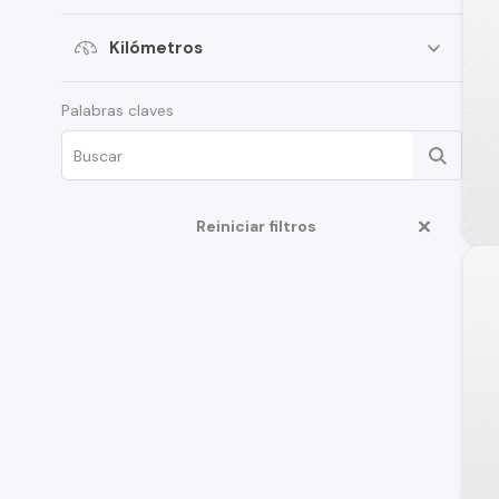
Mitsubishi
Kilómetros
Volkswagen
SsangYong
Palabras claves
Renault
Citroen
Subaru
Reiniciar filtros
Chery
Great Wall
Jeep
MG
Jac
Mercedes Benz