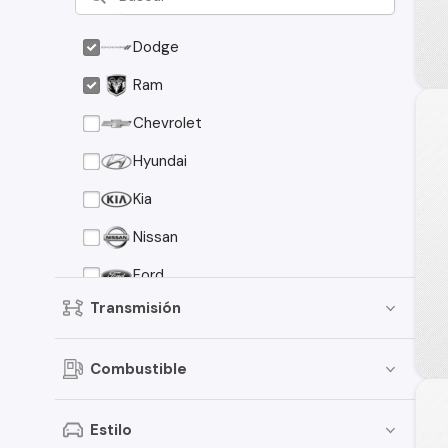
Dodge
Ram
Chevrolet
Hyundai
Kia
Nissan
Ford
Transmisión
Toyota
Suzuki
Combustible
Peugeot
Mazda
Estilo