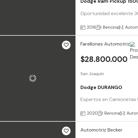
Dodge Ram Pickup 150
Oportunidad excelente 30.
2016
Bencina
Autom
Farellones Automotriz
$28.800.000
San Joaquín
Dodge DURANGO
Expertos en Camionetas Us
2020
Bencina
Auto
Automotriz Becker