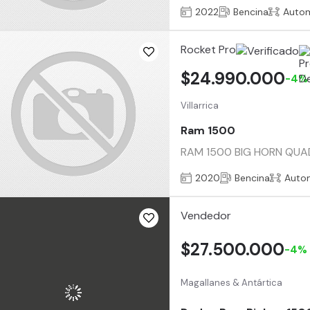
2022
Bencina
Auto
Rocket Pro
$24.990.000
-4%
Villarrica
Ram 1500
RAM 1500 BIG HORN QUAD 
2020
Bencina
Auto
Vendedor
$27.500.000
-4%
Magallanes & Antártica