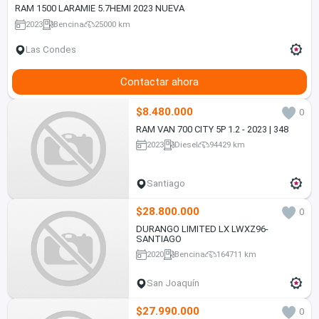
RAM 1500 LARAMIE 5.7HEMI 2023 NUEVA
2023
Bencina
25000 km
Las Condes
Contactar ahora
$8.480.000
0
RAM VAN 700 CITY 5P 1.2 - 2023 | 348
2023
Diesel
94429 km
Santiago
$28.800.000
0
DURANGO LIMITED LX LWXZ96-
SANTIAGO
2020
Bencina
164711 km
San Joaquín
$27.990.000
0