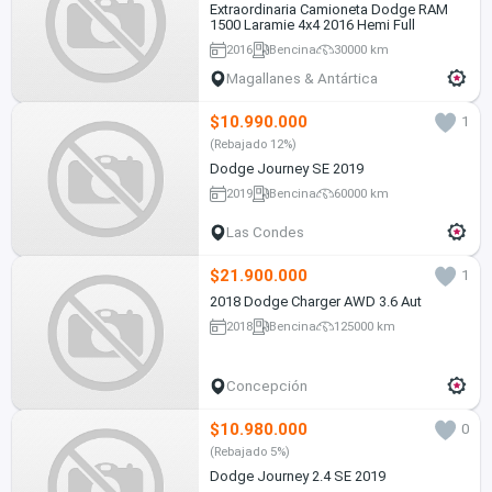
Extraordinaria Camioneta Dodge RAM
1500 Laramie 4x4 2016 Hemi Full
2016
Bencina
30000 km
Magallanes & Antártica
$10.990.000
1
(Rebajado 12%)
Dodge Journey SE 2019
2019
Bencina
60000 km
Las Condes
$21.900.000
1
2018 Dodge Charger AWD 3.6 Aut
2018
Bencina
125000 km
Concepción
$10.980.000
0
(Rebajado 5%)
Dodge Journey 2.4 SE 2019