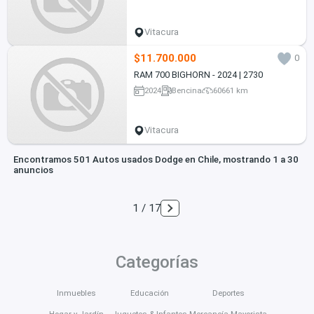
Vitacura
$11.700.000
0
RAM 700 BIGHORN - 2024 | 2730
2024
Bencina
60661 km
Vitacura
Encontramos 501 Autos usados Dodge en Chile, mostrando 1 a 30
anuncios
1 / 17
Categorías
Inmuebles
Educación
Deportes