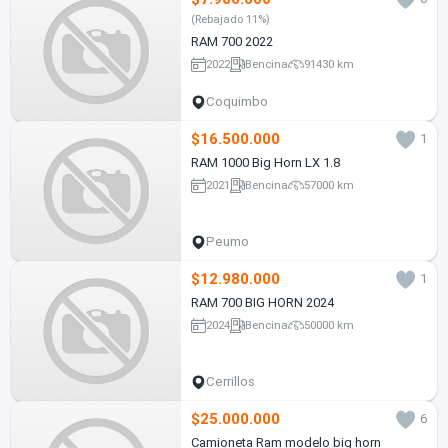
(Rebajado 11%)
RAM 700 2022
2022
Bencina
91430 km
Coquimbo
$16.500.000
1
RAM 1000 Big Horn LX 1.8
2021
Bencina
57000 km
Peumo
$12.980.000
1
RAM 700 BIG HORN 2024
2024
Bencina
50000 km
Cerrillos
$25.000.000
6
Camioneta Ram modelo big horn