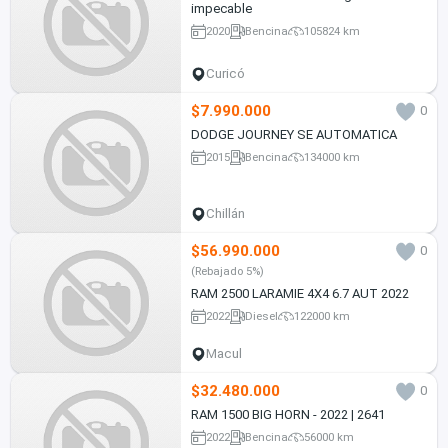
impecable
2020
Bencina
105824 km
Curicó
$7.990.000
0
DODGE JOURNEY SE AUTOMATICA
2015
Bencina
134000 km
Chillán
$56.990.000
0
(Rebajado 5%)
RAM 2500 LARAMIE 4X4 6.7 AUT 2022
2022
Diesel
122000 km
Macul
$32.480.000
0
RAM 1500 BIG HORN - 2022 | 2641
2022
Bencina
56000 km