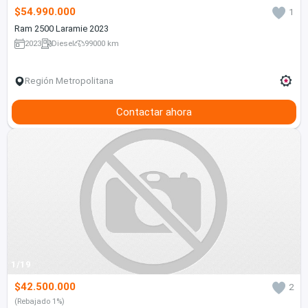
$54.990.000
1
Ram 2500 Laramie 2023
2023
Diesel
99000 km
Región Metropolitana
Contactar ahora
1/19
$42.500.000
2
(Rebajado 1%)