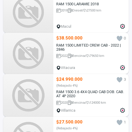
RAM 1500 LARAMIE 2018
2018
Diesel
27500 km
Macul
$38.500.000
0
RAM 1500 LIMITED CREW CAB - 2022 |
2846
2022
Bencina
79650 km
Vitacura
$24.990.000
3
(Rebajado 4%)
RAM 1500 3.6 4X4 QUAD CAB DOB. CAB.
AT 4P 2020
2020
Bencina
124000 km
Villarrica
$27.500.000
1
(Rebajado 4%)