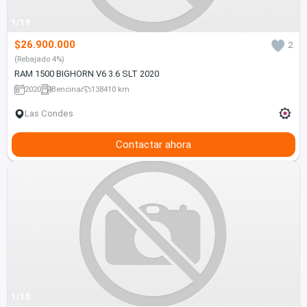
1/19
$26.900.000
2
(Rebajado 4%)
RAM 1500 BIGHORN V6 3.6 SLT 2020
2020
Bencina
138410 km
Las Condes
Contactar ahora
1/15