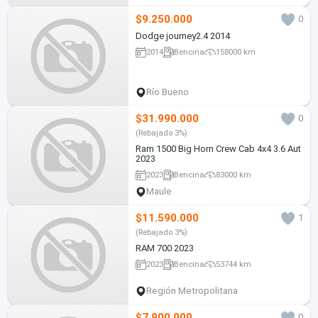
$9.250.000
0
Dodge journey2.4 2014
2014
Bencina
158000 km
Río Bueno
$31.990.000
0
(Rebajado 3%)
Ram 1500 Big Horn Crew Cab 4x4 3.6 Aut
2023
2023
Bencina
83000 km
Maule
$11.590.000
1
(Rebajado 3%)
RAM 700 2023
2023
Bencina
53744 km
Región Metropolitana
$7.900.000
0