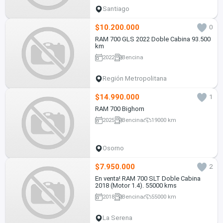
Santiago
$10.200.000
0
RAM 700 GLS 2022 Doble Cabina 93.500
km
2022
Bencina
Región Metropolitana
$14.990.000
1
RAM 700 Bighorn
2025
Bencina
19000 km
Osorno
$7.950.000
2
En venta! RAM 700 SLT Doble Cabina
2018 (Motor 1.4). 55000 kms
2018
Bencina
55000 km
La Serena