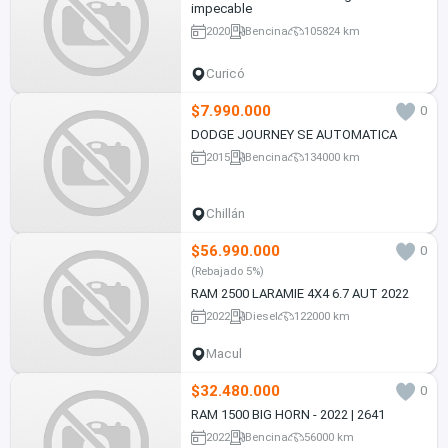
impecable
2020
Bencina
105824 km
Curicó
$7.990.000
0
DODGE JOURNEY SE AUTOMATICA
2015
Bencina
134000 km
Chillán
$56.990.000
0
(Rebajado 5%)
RAM 2500 LARAMIE 4X4 6.7 AUT 2022
2022
Diesel
122000 km
Macul
$32.480.000
0
RAM 1500 BIG HORN - 2022 | 2641
2022
Bencina
56000 km