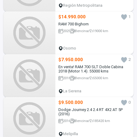
Región Metropolitana
$14.990.000
1
RAM 700 Bighorn
2025
Bencina
19000 km
Osorno
$7.950.000
2
En venta! RAM 700 SLT Doble Cabina
2018 (Motor 1.4). 55000 kms
2018
Bencina
55000 km
La Serena
$9.500.000
0
Dodge Journey 2.4 2.4 RT 4X2 AT 5P
(2016)
2016
Bencina
185420 km
Melipilla