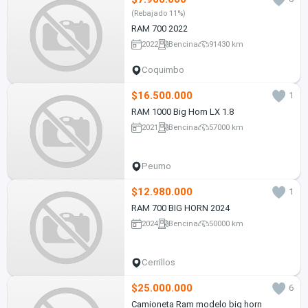
(Rebajado 11%)
RAM 700 2022
2022
Bencina
91430 km
Coquimbo
$16.500.000
1
RAM 1000 Big Horn LX 1.8
2021
Bencina
57000 km
Peumo
$12.980.000
1
RAM 700 BIG HORN 2024
2024
Bencina
50000 km
Cerrillos
$25.000.000
6
Camioneta Ram modelo big horn