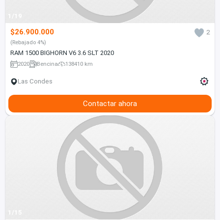
1/19
$26.900.000
2
(Rebajado 4%)
RAM 1500 BIGHORN V6 3.6 SLT 2020
2020
Bencina
138410 km
Las Condes
Contactar ahora
1/15