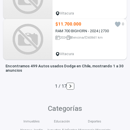
Vitacura
$11.700.000
0
RAM 700 BIGHORN - 2024 | 2730
2024
Bencina
60661 km
Vitacura
Encontramos 499 Autos usados Dodge en Chile, mostrando 1 a 30
anuncios
1 / 17
Categorías
Inmuebles
Educación
Deportes