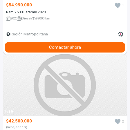
$54.990.000
1
Ram 2500 Laramie 2023
2023
Diesel
99000 km
Región Metropolitana
Contactar ahora
1/19
$42.500.000
2
(Rebajado 1%)