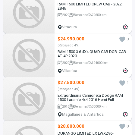
RAM 1500 LIMITED CREW CAB - 2022 |
2846
2022
Bencina
79650 km
Vitacura
$24.990.000
3
(Rebajado 4%)
RAM 1500 3.6 4X4 QUAD CAB DOB. CAB.
AT 4P 2020
2020
Bencina
124000 km
Villarrica
$27.500.000
1
(Rebajado 4%)
Extraordinaria Camioneta Dodge RAM
1500 Laramie 4x4 2016 Hemi Full
2016
Bencina
30000 km
Magallanes & Antártica
$28.800.000
0
DURANGO LIMITED LX LWXZ96-