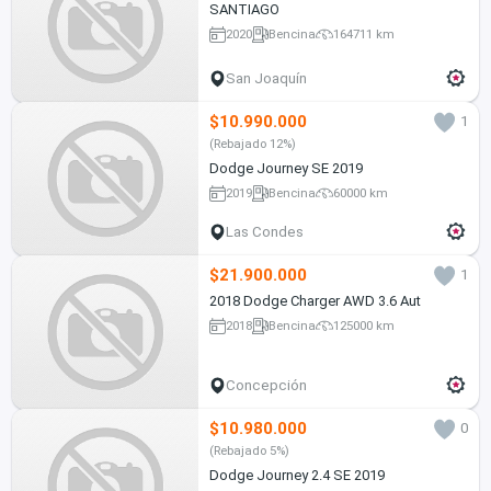
SANTIAGO
2020
Bencina
164711 km
San Joaquín
$10.990.000
1
(Rebajado 12%)
Dodge Journey SE 2019
2019
Bencina
60000 km
Las Condes
$21.900.000
1
2018 Dodge Charger AWD 3.6 Aut
2018
Bencina
125000 km
Concepción
$10.980.000
0
(Rebajado 5%)
Dodge Journey 2.4 SE 2019