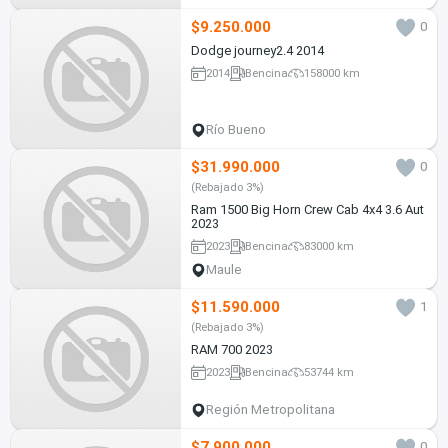
$9.250.000
0
Dodge journey2.4 2014
2014
Bencina
158000 km
Río Bueno
$31.990.000
0
(Rebajado 3%)
Ram 1500 Big Horn Crew Cab 4x4 3.6 Aut
2023
2023
Bencina
83000 km
Maule
$11.590.000
1
(Rebajado 3%)
RAM 700 2023
2023
Bencina
53744 km
Región Metropolitana
$7.900.000
0