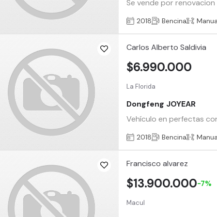
Se vende por renovacion u
2018
Bencina
Manua
Carlos Alberto Saldivia
$6.990.000
La Florida
Dongfeng JOYEAR
Vehículo en perfectas con
2018
Bencina
Manua
Francisco alvarez
$13.900.000
-7%
Macul