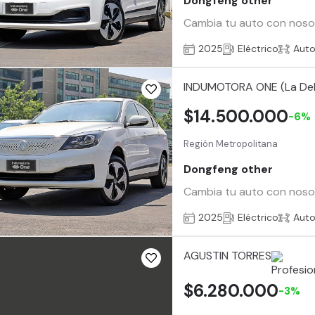
Dongfeng other
Cambia tu auto con nosotr
2025
Eléctrico
Aut
INDUMOTORA ONE (La De
$14.500.000
-6%
Región Metropolitana
Dongfeng other
Cambia tu auto con nosotr
2025
Eléctrico
Aut
AGUSTIN TORRES
$6.280.000
-3%