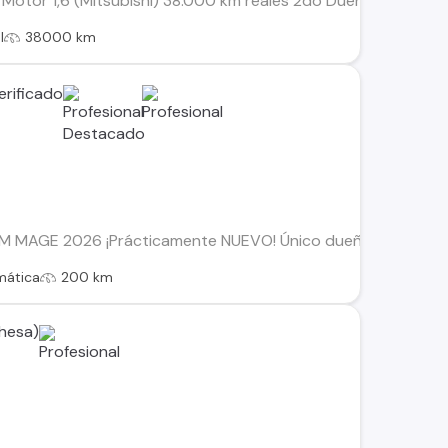
Motor 1,6 (Mitsubishi) 38.000 km reales 2do Dueño Equipado c
l
38000 km
MAGE 2026 ¡Prácticamente NUEVO! Único dueño Solo 200 km T
mática
200 km
hesa)