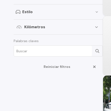
Volkswagen
Estilo
SsangYong
Renault
Kilómetros
Citroen
Palabras claves
Chery
Subaru
Great Wall
Reiniciar filtros
Jeep
MG
Jac
Changan
Mercedes Benz