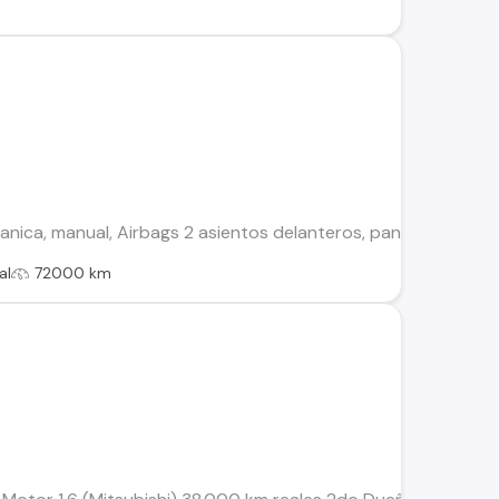
ica, manual, Airbags 2 asientos delanteros, pantalla 12pulga
al
72000 km