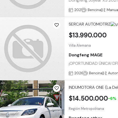
Dongfeng Joyear X3 2021 
2021
Bencina
Manua
SERCAR AUTOMOTRIZ
$13.990.000
Villa Alemana
Dongfeng MAGE
¡OPORTUNIDAD ÚNICA! DFM 
2026
Bencina
Auto
INDUMOTORA ONE (La De
$14.500.000
-6%
Región Metropolitana