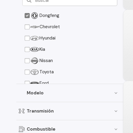
Dongfeng
Chevrolet
Hyundai
Kia
Nissan
Toyota
Ford
Modelo
Suzuki
Peugeot
Transmisión
Mazda
Mitsubishi
Combustible