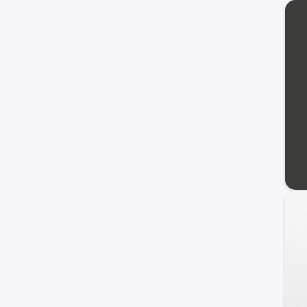
KYC
BYD
MINI
Jetour
Lifan
otros +
Chrysler
GAC Motors
Faw
Omoda
Seat
Jaguar