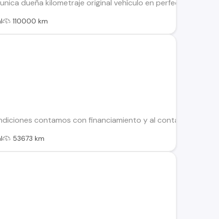
nica dueña kilometraje original vehículo en perfectas condici
l
110000 km
diciones contamos con financiamiento y al contado igualmente
l
53673 km