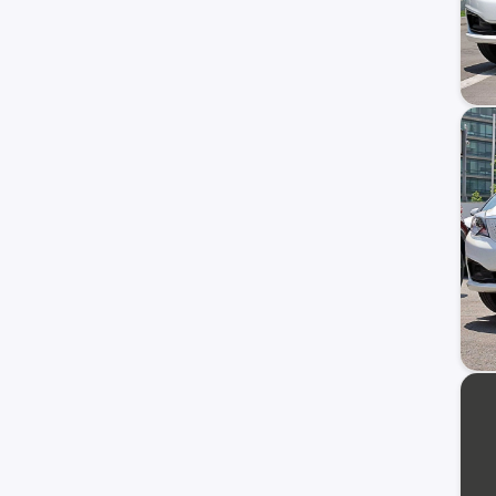
BMW
Fiat
Honda
Dodge
Mahindra
Audi
Maxus
Samsung
Volvo
Opel
Haval
Ram