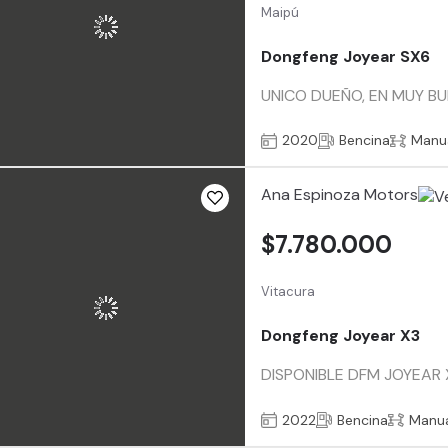
Maipú
Dongfeng Joyear SX6
UNICO DUEÑO, EN MUY BUE
2020
Bencina
Manu
Ana Espinoza Motors
$7.780.000
Vitacura
Dongfeng Joyear X3
DISPONIBLE DFM JOYEAR X3
2022
Bencina
Manu