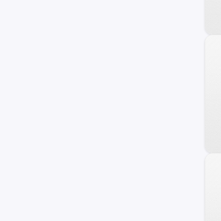
Jaecoo
Alfa Romeo
ZNA
DS
Tata
Hafei
Lexus
Cupra
Exeed
Infiniti
Maserati
Haima
Zotye