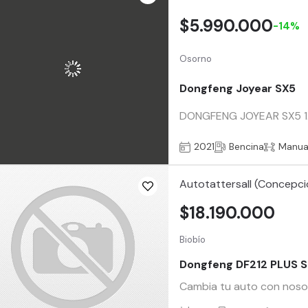
$5.990.000
-14%
Osorno
Dongfeng Joyear SX5
DONGFENG JOYEAR SX5 1.5 
2021
Bencina
Manua
Autotattersall (Concepci
$18.190.000
Biobío
Dongfeng DF212 PLUS 
Cambia tu auto con nosotr