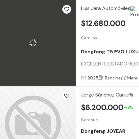
Luis Jara Automóviles
$12.680.000
Cerrillos
Dongfeng T5 EVO LUX
EXCELENTE ESTADO RECI
2025
Bencina
Manu
Jorge Sánchez Caniuñir
$6.200.000
-5%
Carahue
Dongfeng JOYEAR