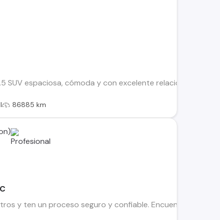
SUV espaciosa, cómoda y con excelente relación precio-equipa
l
86885 km
on)
SC
os y ten un proceso seguro y confiable. Encuentra el ideal par