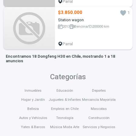
Parral
$3.850.000
1
Station wagon
2013
Bencina
200000 km
Parral
Encontramos 18 Dongfeng H30 en Chile, mostrando 1 a 18
anuncios
Categorías
Inmuebles
Educación
Deportes
Hogar y Jardín
Juguetes & Infantes
Mercancía Mayorista
Belleza
Empleos en Chile
Mascotas
Autos y Vehículos
Tecnología
Construcción
Yates & Barcos
Música Moda Arte
Servicios y Negocios