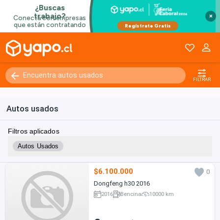
×
FILTRAR
Autos usados
Filtros aplicados
Autos Usados
$6.100.000
0
Dongfeng h30 2016
2016
Bencina
10000 km