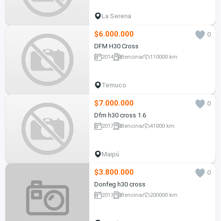
La Serena
$6.000.000
0
DFM H30 Cross
2014
Bencina
110000 km
Temuco
$7.000.000
0
Dfm h30 cross 1.6
2017
Bencina
41000 km
Maipú
$3.800.000
0
Donfeg h30 cross
2013
Bencina
200000 km