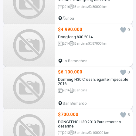
2016
Bencina
80000 km
Ñuñoa
$4.990.000
0
Dongfeng h30 2014
2014
Bencina
87000 km
Lo Barnechea
$6.100.000
0
Donfeng H30 Cross Elegante Impecable
2016
2016
Bencina
San Bernardo
$700.000
8
DONGFENG H30 2013 Para reparar o
desarme
2013
Bencina
100000 km