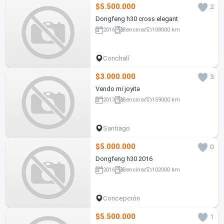
$5.500.000
2
Dongfeng h30 cross elegant
2016
Bencina
108000 km
Conchalí
$3.000.000
3
Vendo mi joyita
2013
Bencina
159000 km
Santiago
$5.000.000
0
Dongfeng h30 2016
2016
Bencina
102000 km
Concepción
$5.500.000
1