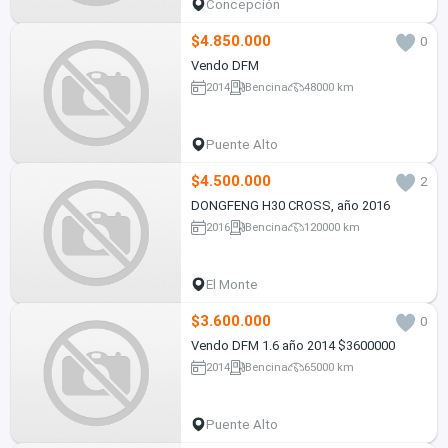
Concepción
$4.850.000
0
Vendo DFM
2014
Bencina
48000 km
Puente Alto
$4.500.000
2
DONGFENG H30 CROSS, año 2016
2016
Bencina
120000 km
El Monte
$3.600.000
0
Vendo DFM 1.6 año 2014 $3600000
2014
Bencina
65000 km
Puente Alto