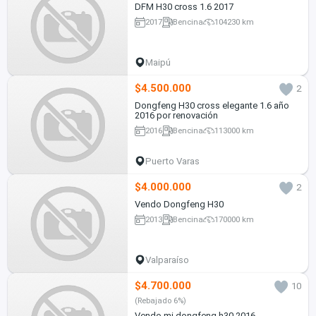
DFM H30 cross 1.6 2017
2017
Bencina
104230 km
Maipú
$4.500.000
2
Dongfeng H30 cross elegante 1.6 año
2016 por renovación
2016
Bencina
113000 km
Puerto Varas
$4.000.000
2
Vendo Dongfeng H30
2013
Bencina
170000 km
Valparaíso
$4.700.000
10
(Rebajado 6%)
Vendo mi dongfeng h30 2016