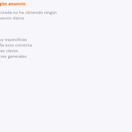
gún anuncio.
citada no ha obtenido ningún
nuevos datos
y especificas
ía este correcta.
as claves.
ves generales.