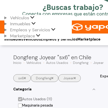
Vehículos
Inmuebles
Empleos y Servicios
Marketplace
Inmuebles
Vehículos
Empleos y Servicios
Marketplace
Dongfeng Joyear "sx6" en Chile
Inicio
Vehículos
Autos Usados
Dongfeng
Joyear
Exp
sx6
Dongfeng
Joyear
Categoría
Autos Usados (11)
Maquinaria pesada