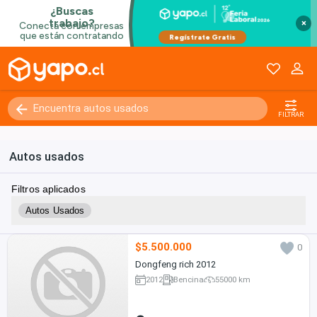
×
FILTRAR
Autos usados
Filtros aplicados
Autos Usados
$5.500.000
0
Dongfeng rich 2012
2012
Bencina
55000 km