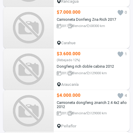
Rancagua
$7.000.000
0
Camioneta Donfeng Zna Rich 2017
2017
Bencina
58300 km
Carahue
$3.600.000
1
(Rebajado 12%)
Dongfeng rich doble cabina 2012
2012
Bencina
129000 km
Araucanía
$4.000.000
4
Camioneta dongfeng znarich 2.4 4x2 año
2012
2012
Bencina
129000 km
Peñaflor