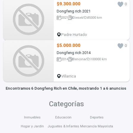
$9.300.000
0
Dongfeng rich 2021
2021
Diesel
85000 km
Padre Hurtado
$5.000.000
0
Dongfeng rich 2014
2014
Bencina
100000 km
Villarrica
Encontramos 6 Dongfeng Rich en Chile, mostrando 1 a 6 anuncios
Categorías
Inmuebles
Educación
Deportes
Hogar y Jardín
Juguetes & Infantes
Mercancía Mayorista