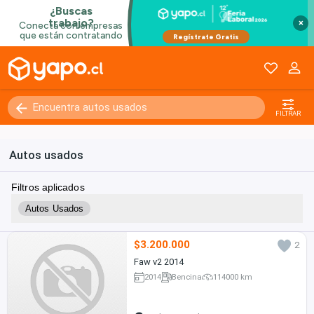
×
Kilómetros
0 - 250000+
FILTRAR
Autos usados
Filtros aplicados
Autos Usados
$3.200.000
2
Faw v2 2014
2014
Bencina
114000 km