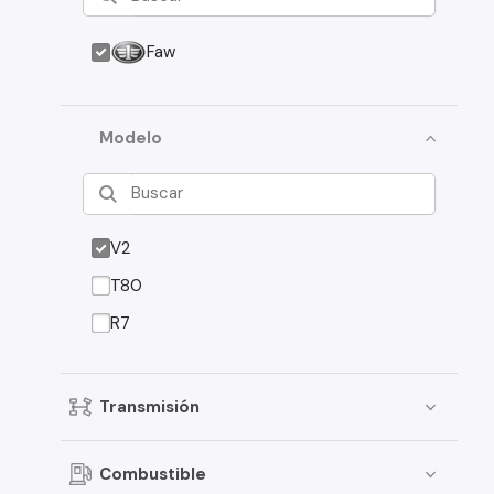
Faw
Modelo
V2
T80
R7
Transmisión
Combustible