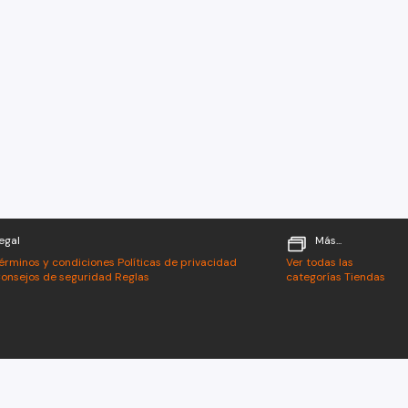
egal
Más...
érminos y condiciones
Políticas de privacidad
Ver todas las
onsejos de seguridad
Reglas
categorías
Tiendas