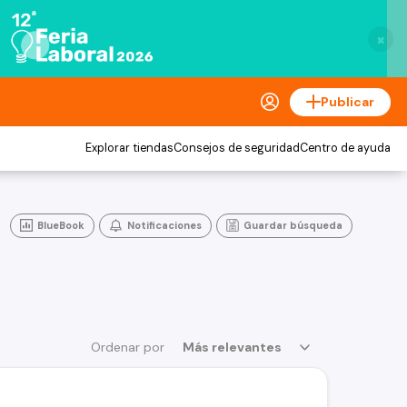
×
Publicar
Explorar tiendas
Consejos de seguridad
Centro de ayuda
BlueBook
Notificaciones
Guardar búsqueda
Ordenar por
Más relevantes