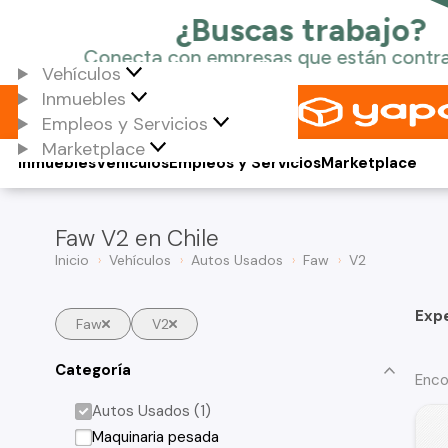
Vehículos
Inmuebles
Empleos y Servicios
Marketplace
Inmuebles
Vehículos
Empleos y Servicios
Marketplace
Faw V2 en Chile
Inicio
Vehículos
Autos Usados
Faw
V2
Exp
Faw
V2
Categoría
Enco
Autos Usados (1)
Maquinaria pesada