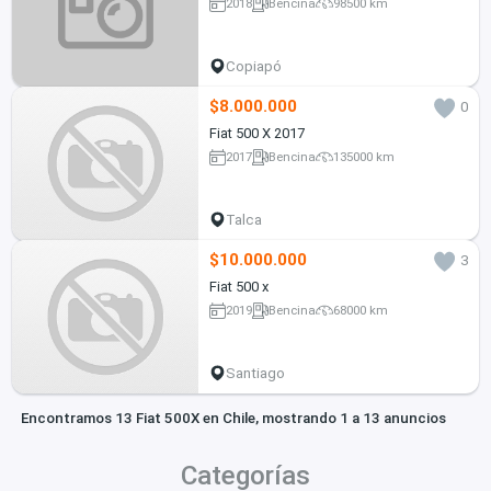
2018
Bencina
98500 km
Copiapó
$8.000.000
0
Fiat 500 X 2017
2017
Bencina
135000 km
Talca
$10.000.000
3
Fiat 500 x
2019
Bencina
68000 km
Santiago
Encontramos 13 Fiat 500X en Chile, mostrando 1 a 13 anuncios
Categorías