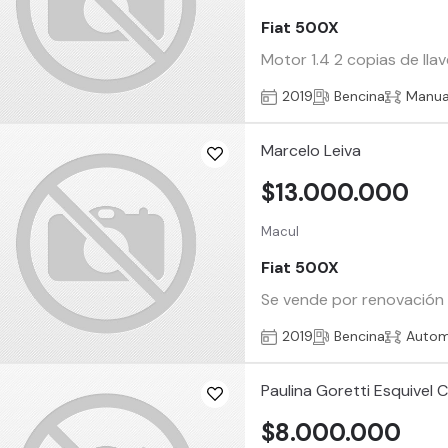
Fiat 500X
Motor 1.4 2 copias de ll
2019
Bencina
Manua
Marcelo Leiva
$13.000.000
Macul
Fiat 500X
Se vende por renovación 
2019
Bencina
Autom
Paulina Goretti Esquivel C
$8.000.000