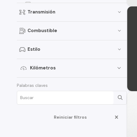
500C
Transmisión
125
Fullback
Combustible
Grande Punto
Palio
Estilo
Punto
Qubo
Kilómetros
Uno Way
Palabras claves
1400
500L
850
Reiniciar filtros
Bravo
Doblo