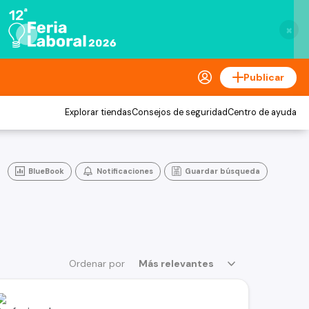
×
Publicar
Explorar tiendas
Consejos de seguridad
Centro de ayuda
BlueBook
Notificaciones
Guardar búsqueda
Ordenar por
Más relevantes