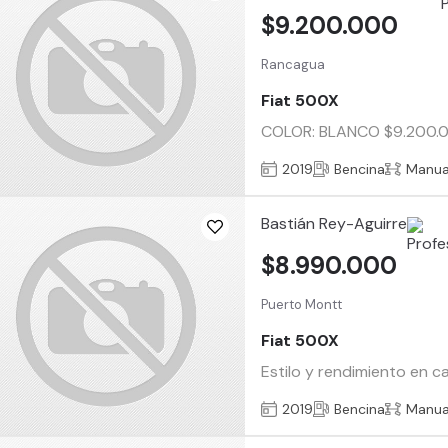
$9.200.000
Rancagua
Fiat 500X
COLOR: BLANCO $9.200.000
2019
Bencina
Manua
Bastián Rey-Aguirre
$8.990.000
Puerto Montt
Fiat 500X
Estilo y rendimiento en c
2019
Bencina
Manua