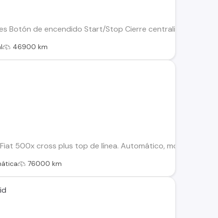
aves Botón de encendido Start/Stop Cierre centralizado Aire 
l
46900 km
Fiat 500x cross plus top de línea. Automático, modos de cond
ática
76000 km
id