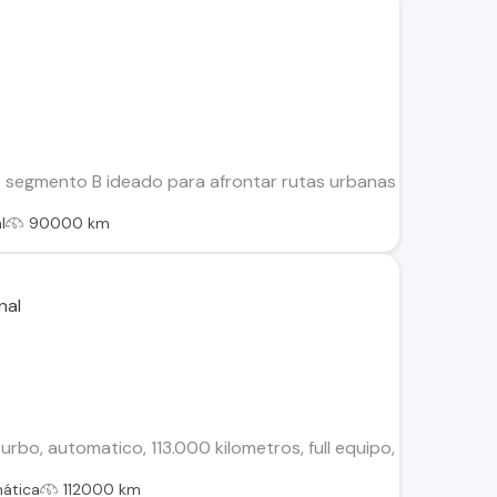
 segmento B ideado para afrontar rutas urbanas y trayectos po
l
90000 km
turbo, automatico, 113.000 kilometros, full equipo, techo, cuer
ática
112000 km