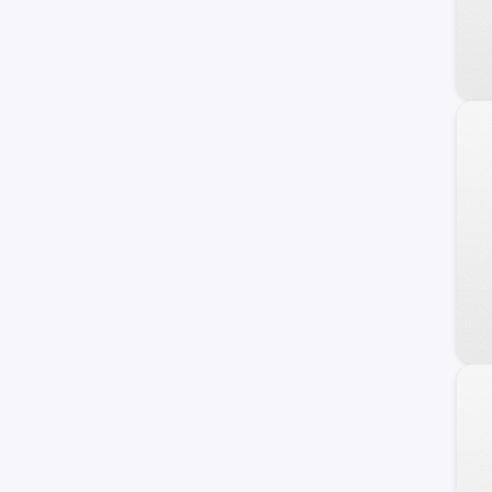
Mobi
Ritmo
Siena
Uno
Uno Sporting