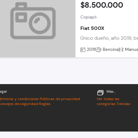
$8.500.000
Copiapó
Fiat 500X
Único dueño, año 2019, ben
2018
Bencina
Manua
egal
Más...
érminos y condiciones
Políticas de privacidad
Ver todas las
onsejos de seguridad
Reglas
categorías
Tiendas