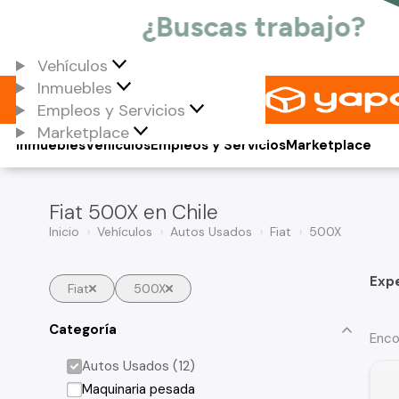
Vehículos
Inmuebles
Empleos y Servicios
Marketplace
Inmuebles
Vehículos
Empleos y Servicios
Marketplace
Fiat 500X en Chile
Inicio
Vehículos
Autos Usados
Fiat
500X
Exp
Fiat
500X
Categoría
Enco
Autos Usados (12)
Maquinaria pesada