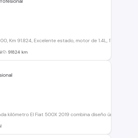
, Km 91.824, Excelente estado, motor de 1.4L, 170 HP, Torqu
l
91824 km
ada kilómetro El Fiat 500X 2019 combina diseño único, comodi
l