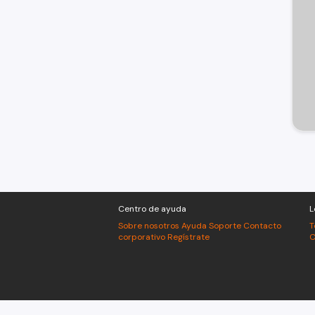
Centro de ayuda
L
Sobre nosotros
Ayuda
Soporte
Contacto
T
corporativo
Regístrate
C