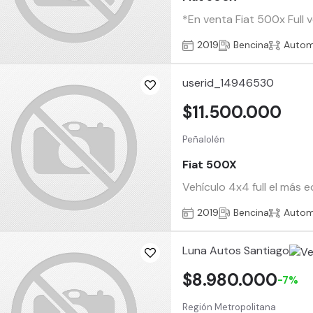
*En venta Fiat 500x Full
2019
Bencina
Autom
userid_14946530
$11.500.000
Peñalolén
Fiat 500X
Vehículo 4x4 full el más
2019
Bencina
Autom
Luna Autos Santiago
$8.980.000
-7%
Región Metropolitana