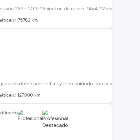
 versión *Año 2019 *Asientos de cuero. *4x4 *Mandos en el vo
ática
75782 km
 equipado doble sunroof muy bien cuidado con sus mantencion
ática
127000 km