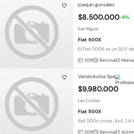
joaquin gonzalez
$8.500.000
-6%
San Miguel
Fiat 500X
El Fiat 500X es un SUV de
2019
Bencina
Manua
VendoAutos Spa
$9.980.000
Las Condes
Fiat 500X
fiat 500x cross ,4x4 ,1.4 
2019
Bencina
Autom