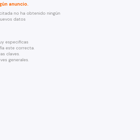
gún anuncio.
citada no ha obtenido ningún
nuevos datos
y especificas
ía este correcta.
as claves.
ves generales.