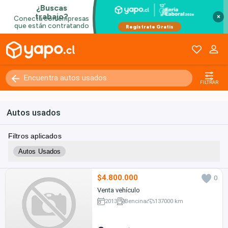
×
FILTRAR
Autos usados
Filtros aplicados
Autos Usados
$4.800.000
0
Venta vehículo
2013
Bencina
137000 km