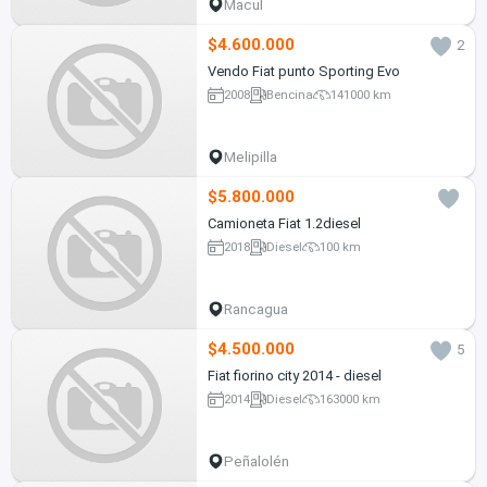
Macul
$4.600.000
2
Vendo Fiat punto Sporting Evo
2008
Bencina
141000 km
Melipilla
$5.800.000
Camioneta Fiat 1.2diesel
2018
Diesel
100 km
Rancagua
$4.500.000
5
Fiat fiorino city 2014 - diesel
2014
Diesel
163000 km
Peñalolén