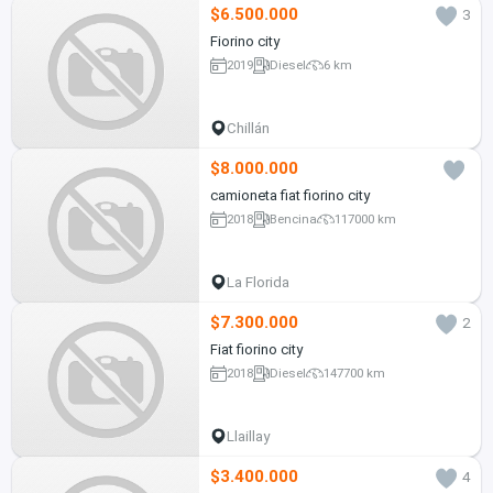
$6.500.000
3
Fiorino city
2019
Diesel
6 km
Chillán
$8.000.000
camioneta fiat fiorino city
2018
Bencina
117000 km
La Florida
$7.300.000
2
Fiat fiorino city
2018
Diesel
147700 km
Llaillay
$3.400.000
4