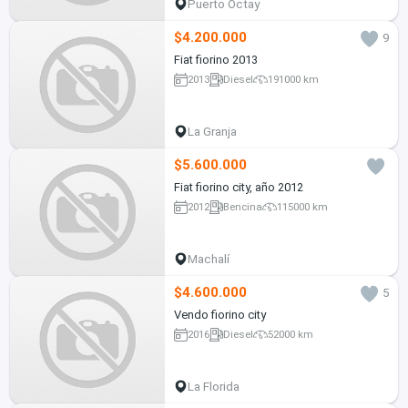
Puerto Octay
$4.200.000
9
Fiat fiorino 2013
2013
Diesel
191000 km
La Granja
$5.600.000
Fiat fiorino city, año 2012
2012
Bencina
115000 km
Machalí
$4.600.000
5
Vendo fiorino city
2016
Diesel
52000 km
La Florida