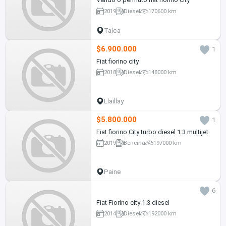
2019
Diesel
170600 km
Talca
$6.900.000
1
Fiat fiorino city
2018
Diesel
148000 km
Llaillay
$5.800.000
1
Fiat fiorino City turbo diesel 1.3 multijet
2019
Bencina
197000 km
Paine
6
Fiat Fiorino city 1.3 diesel
2014
Diesel
192000 km