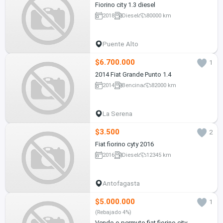
Fiorino city 1.3 diesel
2018
Diesel
80000 km
Puente Alto
$6.700.000
1
2014 Fiat Grande Punto 1.4
2014
Bencina
82000 km
La Serena
$3.500
2
Fiat fiorino cyty 2016
2016
Diesel
12345 km
Antofagasta
$5.000.000
1
(Rebajado 4%)
Vendo o permuto fiat fiorino city