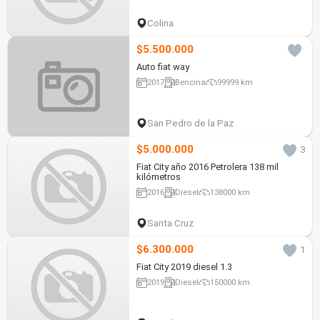
Colina
$5.500.000
Auto fiat way
2017
Bencina
99999 km
San Pedro de la Paz
$5.000.000
3
Fiat City año 2016 Petrolera 138 mil
kilómetros
2016
Diesel
138000 km
Santa Cruz
$6.300.000
1
Fiat City 2019 diesel 1.3
2019
Diesel
150000 km