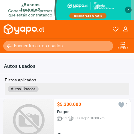
×
FILTRAR
Autos usados
Filtros aplicados
Autos Usados
$5.300.000
1
Furgon
2017
Diesel
131000 km