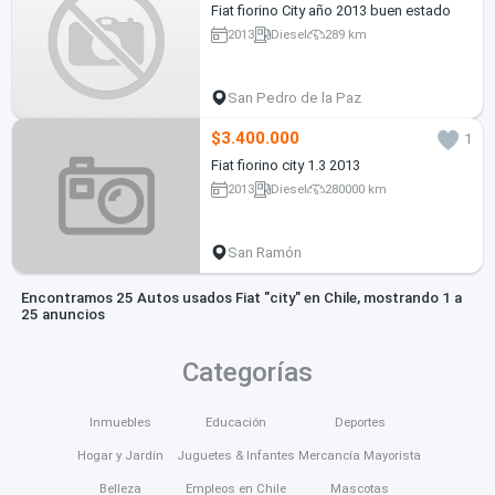
Fiat fiorino City año 2013 buen estado
2013
Diesel
289 km
San Pedro de la Paz
$3.400.000
1
Fiat fiorino city 1.3 2013
2013
Diesel
280000 km
San Ramón
Encontramos 25 Autos usados Fiat "city" en Chile, mostrando 1 a
25 anuncios
Categorías
Inmuebles
Educación
Deportes
Hogar y Jardín
Juguetes & Infantes
Mercancía Mayorista
Belleza
Empleos en Chile
Mascotas