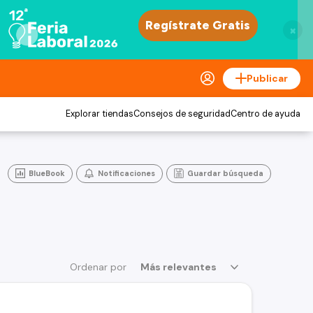
×
Publicar
Explorar tiendas
Consejos de seguridad
Centro de ayuda
BlueBook
Notificaciones
Guardar búsqueda
Ordenar por
Más relevantes