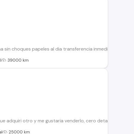
 sin choques papeles al dia transferencia inmediata, color r
l
39000 km
ue adquiri otro y me gustaria venderlo, cero detalles, muy e
al
25000 km