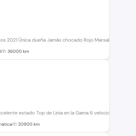
onos 2021 Única dueña Jamás chocado Rojo Marsala Soy de te
l
36000 km
celente estado Top de Linia en la Gama 6 velocidades Conect
mática
20900 km