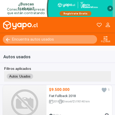
×
FILTRAR
Autos usados
Filtros aplicados
Autos Usados
$9.500.000
1
Fiat Fullback 2018
2018
Diesel
195140 km