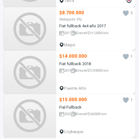
Talca
$8.700.000
3
(Rebajado 3%)
Fiat fullback 4x4 año 2017
2017
Diesel
112000 km
Maipú
$14.000.000
1
Fiat fullback 2018
2018
Diesel
159000 km
Puente Alto
$15.000.000
1
Fial Fullback
2022
Diesel
65000 km
Coyhaique