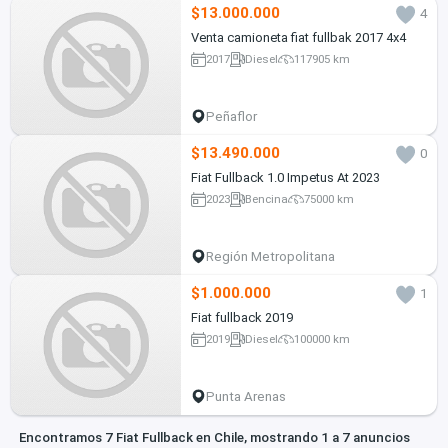
$13.000.000
4
Venta camioneta fiat fullbak 2017 4x4
2017
Diesel
117905 km
Peñaflor
$13.490.000
0
Fiat Fullback 1.0 Impetus At 2023
2023
Bencina
75000 km
Región Metropolitana
$1.000.000
1
Fiat fullback 2019
2019
Diesel
100000 km
Punta Arenas
Encontramos 7 Fiat Fullback en Chile, mostrando 1 a 7 anuncios