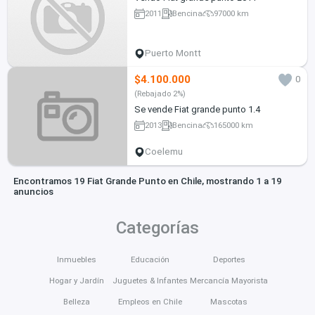
2011
Bencina
97000 km
Puerto Montt
$4.100.000
0
(Rebajado 2%)
Se vende Fiat grande punto 1.4
2013
Bencina
165000 km
Coelemu
Encontramos 19 Fiat Grande Punto en Chile, mostrando 1 a 19
anuncios
Categorías
Inmuebles
Educación
Deportes
Hogar y Jardín
Juguetes & Infantes
Mercancía Mayorista
Belleza
Empleos en Chile
Mascotas