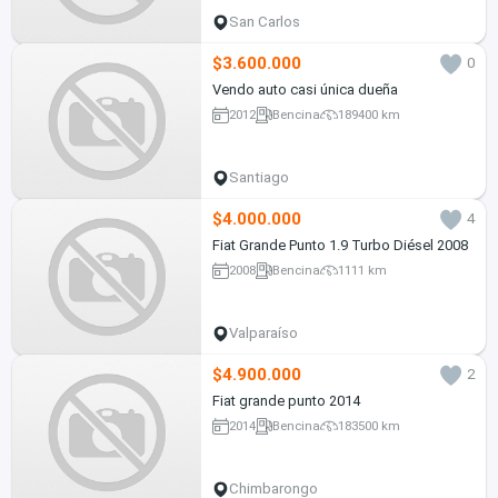
San Carlos
$3.600.000
0
Vendo auto casi única dueña
2012
Bencina
189400 km
Santiago
$4.000.000
4
Fiat Grande Punto 1.9 Turbo Diésel 2008
2008
Bencina
1111 km
Valparaíso
$4.900.000
2
Fiat grande punto 2014
2014
Bencina
183500 km
Chimbarongo