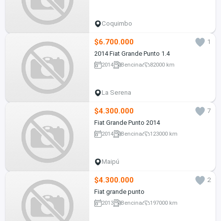
Coquimbo
$6.700.000
1
2014 Fiat Grande Punto 1.4
2014
Bencina
82000 km
La Serena
$4.300.000
7
Fiat Grande Punto 2014
2014
Bencina
123000 km
Maipú
$4.300.000
2
Fiat grande punto
2013
Bencina
197000 km