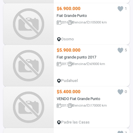
$6.900.000
1
Fiat Grande Punto
2016
Bencina
105000 km
Osorno
$5.900.000
5
Fiat grande punto 2017
2017
Bencina
69000 km
Pudahuel
$5.400.000
0
VENDO Fiat Grande Punto
2013
Bencina
170000 km
Padre las Casas