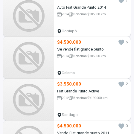
7
Auto Fiat Grande Punto 2014
2014
Bencina
86000 km
Copiapó
$4.500.000
5
Se vende fiat grande punto
2014
Bencina
85000 km
Calama
$3.550.000
2
Fiat Grande Punto Active
2012
Bencina
199000 km
Santiago
$4.500.000
0
Vendo Fiat grande punto 2011