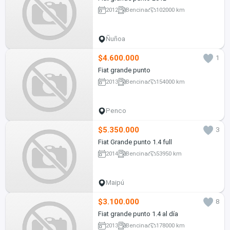
2012
Bencina
102000 km
Ñuñoa
$4.600.000
1
Fiat grande punto
2013
Bencina
154000 km
Penco
$5.350.000
3
Fiat Grande punto 1.4 full
2014
Bencina
53950 km
Maipú
$3.100.000
8
Fiat grande punto 1.4 al día
2013
Bencina
178000 km