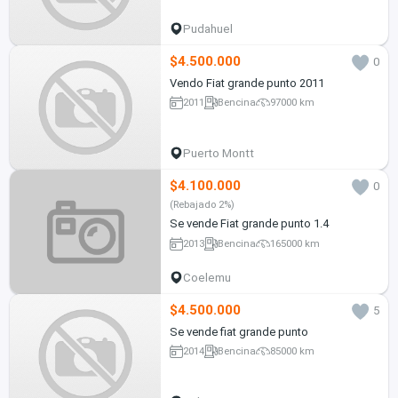
Pudahuel
$4.500.000
0
Vendo Fiat grande punto 2011
2011
Bencina
97000 km
Puerto Montt
$4.100.000
0
(Rebajado 2%)
Se vende Fiat grande punto 1.4
2013
Bencina
165000 km
Coelemu
$4.500.000
5
Se vende fiat grande punto
2014
Bencina
85000 km