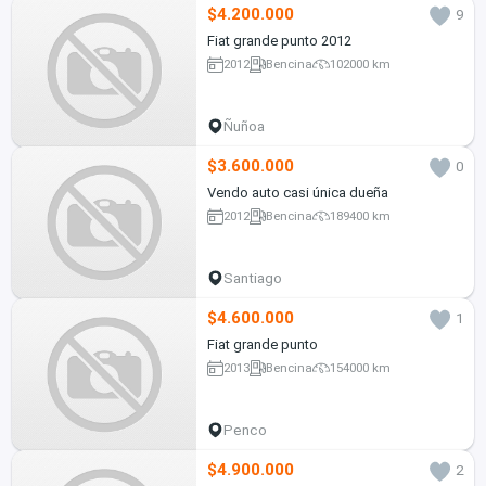
$4.200.000
9
Fiat grande punto 2012
2012
Bencina
102000 km
Ñuñoa
$3.600.000
0
Vendo auto casi única dueña
2012
Bencina
189400 km
Santiago
$4.600.000
1
Fiat grande punto
2013
Bencina
154000 km
Penco
$4.900.000
2