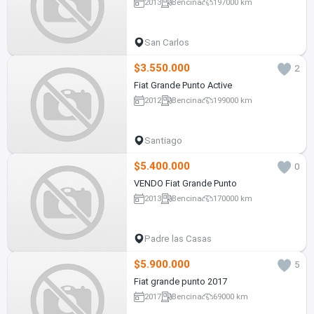
2013
Bencina
197000 km
San Carlos
$3.550.000
2
Fiat Grande Punto Active
2012
Bencina
199000 km
Santiago
$5.400.000
0
VENDO Fiat Grande Punto
2013
Bencina
170000 km
Padre las Casas
$5.900.000
5
Fiat grande punto 2017
2017
Bencina
69000 km