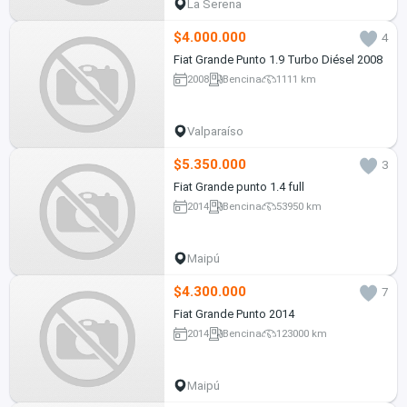
La Serena
$4.000.000
4
Fiat Grande Punto 1.9 Turbo Diésel 2008
2008
Bencina
1111 km
Valparaíso
$5.350.000
3
Fiat Grande punto 1.4 full
2014
Bencina
53950 km
Maipú
$4.300.000
7
Fiat Grande Punto 2014
2014
Bencina
123000 km
Maipú