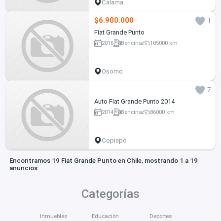
Calama
$6.900.000
1
Fiat Grande Punto
2016
Bencina
105000 km
Osorno
7
Auto Fiat Grande Punto 2014
2014
Bencina
86000 km
Copiapó
Encontramos 19 Fiat Grande Punto en Chile, mostrando 1 a 19
anuncios
Categorías
Inmuebles
Educación
Deportes