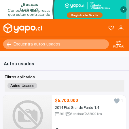
×
FILTRAR
Autos usados
Filtros aplicados
Autos Usados
$6.700.000
1
2014 Fiat Grande Punto 1.4
2014
Bencina
82000 km