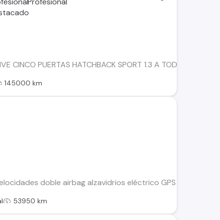
VE CINCO PUERTAS HATCHBACK SPORT 1.3 A TODA PRUEBA M
145000 km
velocidades doble airbag alzavidrios eléctrico GPS instalado i
l
53950 km