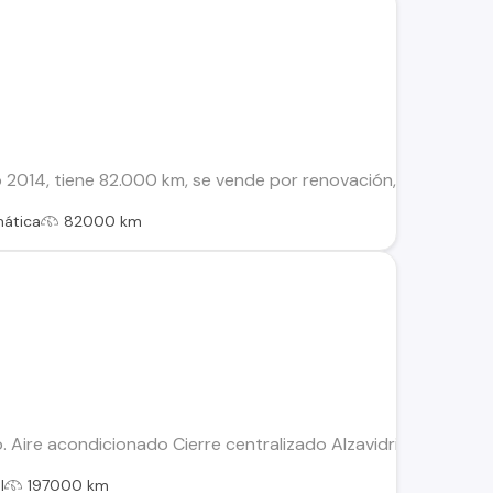
 2014, tiene 82.000 km, se vende por renovación, en muy buena
ática
82000 km
 Aire acondicionado Cierre centralizado Alzavidrios eléctric
l
197000 km