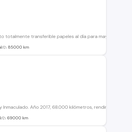
o totalmente transferible papeles al día para mayor informaci
l
85000 km
y Inmaculado. Año 2017, 68.000 kilómetros, rendimiento 17 km x 
l
69000 km