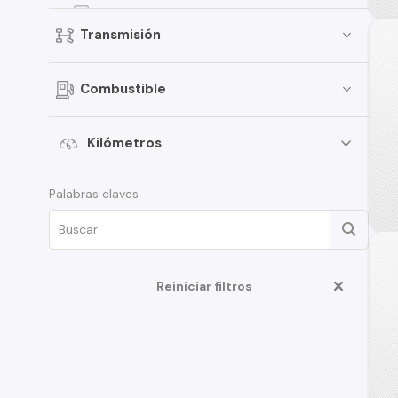
Ducato
Transmisión
500C
125
Combustible
Fullback
Palio
Kilómetros
Punto
Palabras claves
Qubo
Uno Way
1400
500L
Reiniciar filtros
850
Bravo
Doblo