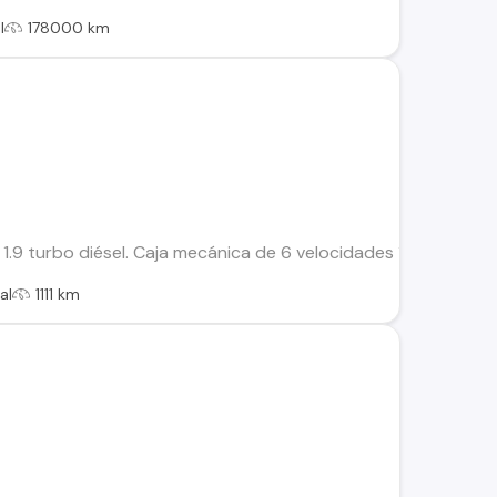
l
178000 km
.9 turbo diésel. Caja mecánica de 6 velocidades 130 HP una ba
al
1111 km