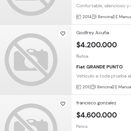
Confortable, silencioso y
2014
Bencina
Manua
Godfrey Acuña
$4.200.000
Ñuñoa
Fiat GRANDE PUNTO
Vehículo a toda prueba al 
2012
Bencina
Manua
francisco gonzalez
$4.600.000
Penco