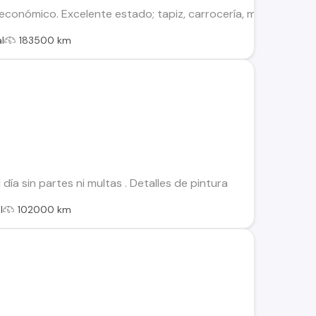
 económico. Excelente estado; tapiz, carrocería, motor y neumát
l
183500 km
día sin partes ni multas . Detalles de pintura
l
102000 km